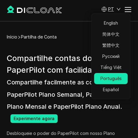
PT
English
简体中文
Início
Partilha de Conta
繁體中文
Compartilhe contas do
Русский
Tiếng Việt
PaperPilot com facilidade
Português
Compartilhe facilmente as contas do
Español
PaperPilot Plano Semanal, PaperPilot
Plano Mensal e PaperPilot Plano Anual.
Experimente agora
Desbloqueie o poder do PaperPilot com nosso Plano