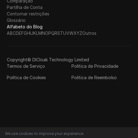
Comparação
Partilha de Conta
Contornar restrições
Glossário
Alfabeto do Blog
A
B
C
D
E
F
G
H
I
J
K
L
M
N
O
P
Q
R
S
T
U
V
W
X
Y
Z
Outros
Copyright© DICloak Technology Limited
Termos de Serviço
Política de Privacidade
Política de Cookies
Política de Reembolso
We use cookies to improve your experience.