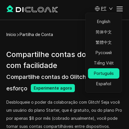
PT
English
简体中文
Início
Partilha de Conta
繁體中文
Compartilhe contas do Glitch
Русский
Tiếng Việt
com facilidade
Português
Compartilhe contas do Glitch Pro sem
Español
esforço
Experimente agora
Desbloqueie o poder da colaboração com Glitch! Seja você
um usuário do plano Starter, que é gratuito, ou do plano Pro
por apenas $8 por mês (cobrado anualmente), você pode
tornar suas contas compartilháveis entre dispositivos.