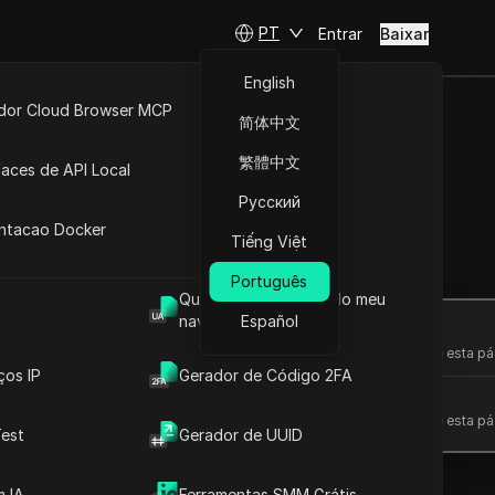
PT
Entrar
Baixar
English
idor Cloud Browser MCP
简体中文
ta
API Aberta
繁體中文
faces de API Local
com facilidade
Русский
 Extensões
antacao Docker
Tiếng Việt
Fazer perguntas
Português
Qual é o User Agent do meu
navegador
Español
Abrir no ChatGPT
Fazer perguntas sobre esta pá
ços IP
Gerador de Código 2FA
Abrir no Claude
Fazer perguntas sobre esta pá
est
Gerador de UUID
 IA
Ferramentas SMM Grátis