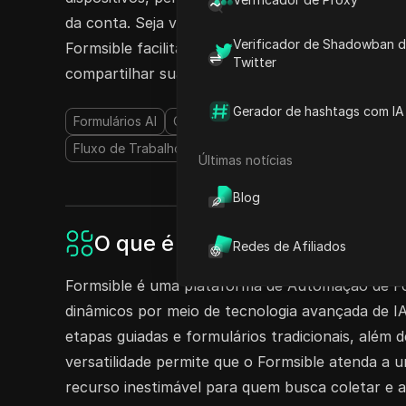
da conta. Seja você um indivíduo, uma empresa
Verificador de Shadowban 
Formsible facilita a criação e o gerenciamento 
Twitter
compartilhar suas contas do Formsible hoje e au
Gerador de hashtags com IA
Formulários AI
Chatbot de IA
Agência AI
Gerador 
Fluxo de Trabalho de IA
AI Copilot
Gerador de Quiz
Últimas notícias
Blog
O que é Formsible?
Redes de Afiliados
Formsible é uma plataforma de Automação de Form
dinâmicos por meio de tecnologia avançada de IA
etapas guiadas e formulários tradicionais, além
versatilidade permite que o Formsible atenda a 
recurso inestimável para quem busca coletar e a