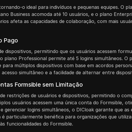
tornando-o ideal para indivíduos e pequenas equipes. O p
lano Business acomoda até 10 usuários, e o plano Enterpri
ios afeta as capacidades de colaboração, com mais usuári
no Pago
 dispositivos, permitindo que os usuários acessem formulá
 plano Professional permite até 5 logins simultâneos. O p
e para múltiplos dispositivos com base em acordos persona
 acesso simultâneo e a facilidade de alternar entre disposi
ntas Formsible sem Limitação
de restrições de usuários e dispositivos, permitindo o c
tiplos usuários acessem uma única conta do Formsible, oti
 e gerenciar logins simultâneos, o DICloak garante que a
é particularmente benéfica para organizações que utiliza
 às funcionalidades do Formsible.