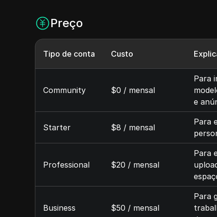
Preço
Tipo de conta
Custo
Explic
Para i
Community
$0 / mensal
model
e anún
Para 
Starter
$8 / mensal
person
Para e
Professional
$20 / mensal
upload
espaç
Para g
Business
$50 / mensal
traba