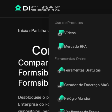
Uso de Produtos
E-commerce
Início
Partilha de Conta
Vídeos
Marketing de Afiliados
Compartilhe c
Mercado RPA
Rastreador Web
Ferramentas Online
Compartilhe facilmente c
Formsible Professional, 
Ferramentas Gratuitas
Formsible Enterprise.
Exp
Gerador de Endereço MAC
Desbloqueie o poder da colaboração com os plan
Relógio Mundial
Enterprise do Formsible! Compartilhe suas cont
dispositivos, permitindo que múltiplos usuários
Verificador de Proxy