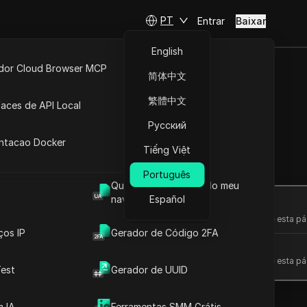
PT
Entrar
Baixar
English
idor Cloud Browser MCP
简体中文
ta
API Aberta
繁體中文
faces de API Local
om facilidade
Русский
 Extensões
antacao Docker
Tiếng Việt
Fazer perguntas
Português
Qual é o User Agent do meu
navegador
Español
Abrir no ChatGPT
Fazer perguntas sobre esta pá
ços IP
Gerador de Código 2FA
Abrir no Claude
Fazer perguntas sobre esta pá
est
Gerador de UUID
 IA
Ferramentas SMM Grátis