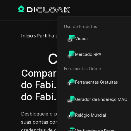
Uso de Produtos
E-commerce
Início
Partilha de Conta
Vídeos
Marketing de Afiliados
Compartilhe 
Mercado RPA
Rastreador Web
Ferramentas Online
Compartilhe facilmente c
do Fabi.ai Team - Compar
Ferramentas Gratuitas
do Fabi.ai Enterprise
Exper
Gerador de Endereço MAC
Desbloqueie o poder do Fabi.ai com seus planos 
Relógio Mundial
suas contas compartilháveis entre dispositivos!
credenciais de conta ou senhas. Seja você um us
Verificador de Proxy