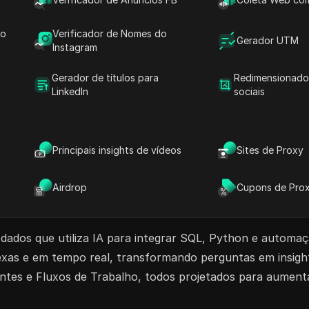
 tão fácil. Aproveite a colaboração sem
do
Verificador de Nomes do
recursos inovadores do Fabi.ai. Comece a
Gerador UTM
Instagram
Gerador de títulos para
Redimensionado
LinkedIn
sociais
Relatórios AI
Fluxo de Trabalho de IA
de AI
Ferramentas de Desenvolvimento AI
Principais insights de vídeos
Sites de Proxy
Airdrop
Cupons de Pro
 dados que utiliza IA para integrar SQL, Python e automa
exas e em tempo real, transformando perguntas em insight
entes e Fluxos de Trabalho, todos projetados para aumentar