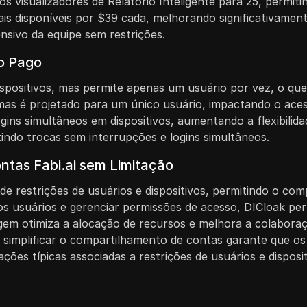
s visualizadores de Relatório Inteligente para 25, permi
s disponíveis por $39 cada, melhorando significativament
tensivo da equipe sem restrições.
no Pago
ispositivos, mas permite apenas um usuário por vez, o que
 mas é projetado para um único usuário, impactando o aces
logins simultâneos em dispositivos, aumentando a flexibilida
tindo trocas sem interrupções e logins simultâneos.
ntas Fabi.ai sem Limitação
de restrições de usuários e dispositivos, permitindo o co
os usuários e gerenciar permissões de acesso, DICloak per
agem otimiza a alocação de recursos e melhora a colaboraç
 simplificar o compartilhamento de contas garante que os
ções típicas associadas a restrições de usuários e disposit