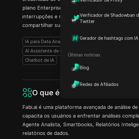
plano Enterprise, compartilhar acesso nunca foi
Verificador de Shadowban 
interrupções e maximize a produtividade com os 
Twitter
compartilhar suas contas do Fabi.ai hoje!
Gerador de hashtags com IA
IA para Data Analytics
Assistente de IA
Gerador de 
AI Assistente de Código
Ferramentas de Produtivida
Últimas notícias
Chatbot de IA
Blog
Redes de Afiliados
O que é Fabi.ai?
Fabi.ai é uma plataforma avançada de análise de
capacita os usuários a enfrentar análises compl
Agente Analista, Smartbooks, Relatórios Intelig
relatórios de dados.