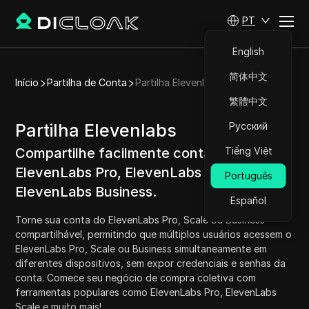
PT
English
简体中文
Início
Partilha de Conta
Partilha Elevenlabs
繁體中文
Partilha Elevenlabs
Русский
Compartilhe facilmente contas do
Tiếng Việt
ElevenLabs Pro, ElevenLabs Scale e
Português
ElevenLabs Business.
Español
Torne sua conta do ElevenLabs Pro, Scale ou Business
compartilhável, permitindo que múltiplos usuários acessem o
ElevenLabs Pro, Scale ou Business simultaneamente em
diferentes dispositivos, sem expor credenciais e senhas da
conta. Comece seu negócio de compra coletiva com
ferramentas populares como ElevenLabs Pro, ElevenLabs
Scale e muito mais!