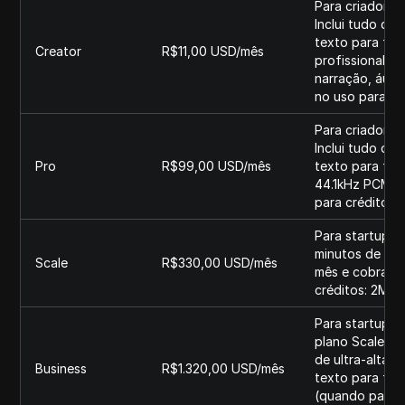
Para criadores
Inclui tudo do
texto para fal
Creator
R$11,00 USD/mês
profissional pa
narração, áudi
no uso para cré
Para criadores
Inclui tudo do
Pro
R$99,00 USD/mês
texto para fala
44.1kHz PCM vi
para créditos a
Para startups 
minutos de con
Scale
R$330,00 USD/mês
mês e cobrança
créditos: 2M.
Para startups 
plano Scale, a
de ultra-alta 
Business
R$1.320,00 USD/mês
texto para fal
(quando pagos 