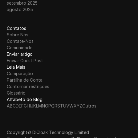
setembro 2025
agosto 2025
Contatos
Sobre Nós
Contate-Nos
Comunidade
Enviar artigo
Enviar Guest Post
Leia Mais
Comparação
Partilha de Conta
Contornar restrições
Glossário
Alfabeto do Blog
A
B
C
D
E
F
G
H
I
J
K
L
M
N
O
P
Q
R
S
T
U
V
W
X
Y
Z
Outros
Copyright© DICloak Technology Limited