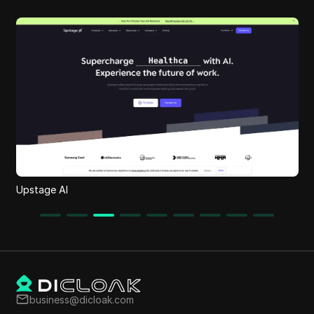
OfferGenie
business@dicloak.com