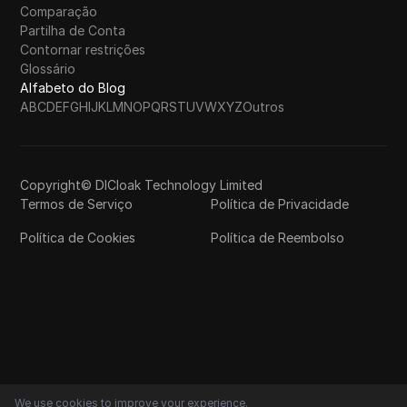
Comparação
Partilha de Conta
Contornar restrições
Glossário
Alfabeto do Blog
A
B
C
D
E
F
G
H
I
J
K
L
M
N
O
P
Q
R
S
T
U
V
W
X
Y
Z
Outros
Copyright© DICloak Technology Limited
Termos de Serviço
Política de Privacidade
Política de Cookies
Política de Reembolso
We use cookies to improve your experience.