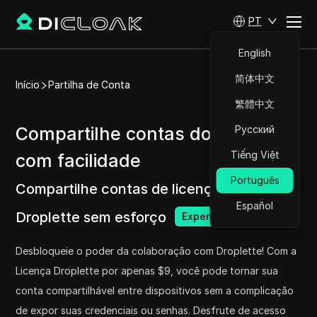
PT
English
简体中文
Início
Partilha de Conta
繁體中文
Compartilhe contas do Droplette
Русский
Tiếng Việt
com facilidade
Português
Compartilhe contas de licença do
Español
Droplette sem esforço
Experimente agora
Desbloqueie o poder da colaboração com Droplette! Com a
Licença Droplette por apenas $9, você pode tornar sua
conta compartilhável entre dispositivos sem a complicação
de expor suas credenciais ou senhas. Desfrute de acesso