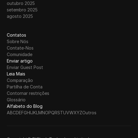
outubro 2025
setembro 2025
agosto 2025
Contatos
Sobre Nós
Contate-Nos
Comunidade
Enviar artigo
Enviar Guest Post
Leia Mais
Comparação
Partilha de Conta
Contornar restrições
Glossário
Alfabeto do Blog
A
B
C
D
E
F
G
H
I
J
K
L
M
N
O
P
Q
R
S
T
U
V
W
X
Y
Z
Outros