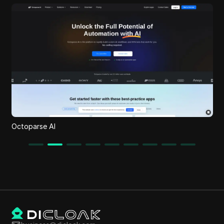
I
Octoparse AI