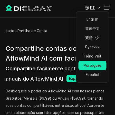
PT
English
简体中文
Início
Partilha de Conta
繁體中文
Compartilhe contas do
Русский
Tiếng Việt
AflowMind AI com facilidade
Português
Compartilhe facilmente contas mensais e
Español
anuais do AflowMind AI
Experimente agora
Desbloqueie o poder do AflowMind AI com nossos planos
Gratuitos, Mensais ($6,99) ou Anuais ($59,99), tornando
suas contas compartilháveis entre dispositivos! Aproveite
uma colaboração sem interrupções, sem se preocupar em