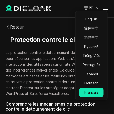
FR
English
Retour
简体中文
繁體中文
Protection contre le clickjacking
Русский
La protection contre le détournement de clic est cruciale
Tiếng Việt
pour sécuriser les applications Web et s’assurer que les
interactions des utilisateurs sur un site Web restent à l’abri
Português
des interférences malveillantes. Ce guide explore les
Español
méthodes efficaces et les meilleures pratiques pour mettre
en œuvre la protection contre le détournement de clic, en
Deutsch
mettant l’accent sur les stratégies adaptées aux pages
Français
WordPress et Salesforce Visualforce.
Comprendre les mécanismes de protection
contre le détournement de clic