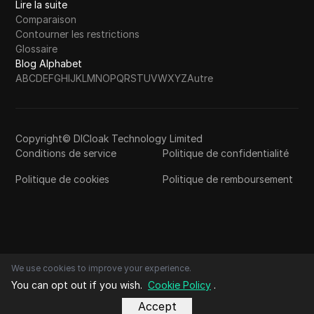
Lire la suite
Comparaison
Contourner les restrictions
Glossaire
Blog Alphabet
A
B
C
D
E
F
G
H
I
J
K
L
M
N
O
P
Q
R
S
T
U
V
W
X
Y
Z
Autre
Copyright© DICloak Technology Limited
Conditions de service
Politique de confidentialité
Politique de cookies
Politique de remboursement
We use cookies to improve your experience.
You can opt out if you wish.
Cookie Policy
.
Accept