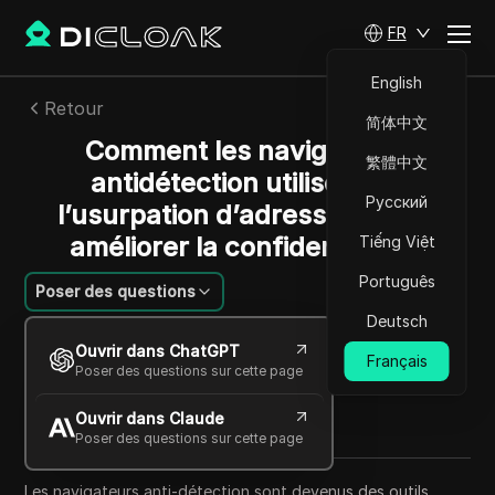
FR
English
Retour
简体中文
Comment les navigateurs
繁體中文
antidétection utilisent-ils
Русский
l’usurpation d’adresse IP pour
améliorer la confidentialité ?
Tiếng Việt
Português
Poser des questions
Deutsch
Charles Martinez
Ouvrir dans ChatGPT
22 oct. 2025
2
min de lecture
Français
Poser des questions sur cette page
Partager avec
Ouvrir dans Claude
Copy Link
Poser des questions sur cette page
Les navigateurs anti-détection sont devenus des outils