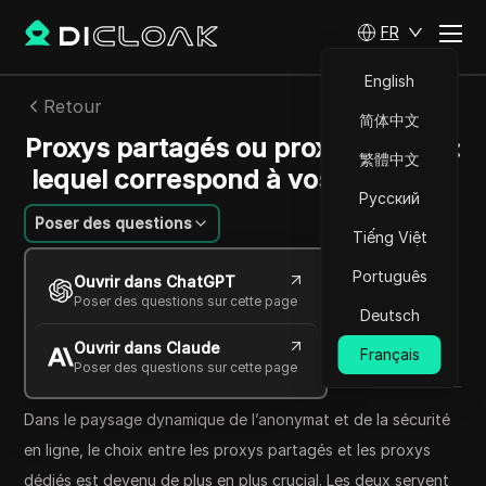
FR
English
Retour
简体中文
Proxys partagés ou proxys dédiés :
繁體中文
lequel correspond à vos besoins ?
Русский
Poser des questions
Tiếng Việt
Sandra Anderson
Português
Ouvrir dans ChatGPT
22 oct. 2025
2
min de lecture
Poser des questions sur cette page
Deutsch
Partager avec
Ouvrir dans Claude
Copy Link
Français
Poser des questions sur cette page
Dans le paysage dynamique de l’anonymat et de la sécurité
en ligne, le choix entre les proxys partagés et les proxys
dédiés est devenu de plus en plus crucial. Les deux servent