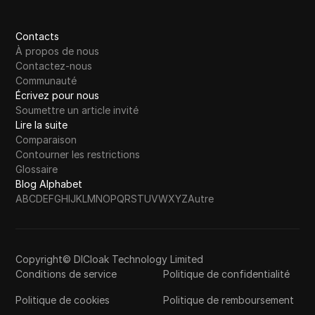
Contacts
À propos de nous
Contactez-nous
Communauté
Écrivez pour nous
Soumettre un article invité
Lire la suite
Comparaison
Contourner les restrictions
Glossaire
Blog Alphabet
A
B
C
D
E
F
G
H
I
J
K
L
M
N
O
P
Q
R
S
T
U
V
W
X
Y
Z
Autre
Copyright© DICloak Technology Limited
Conditions de service
Politique de confidentialité
Politique de cookies
Politique de remboursement