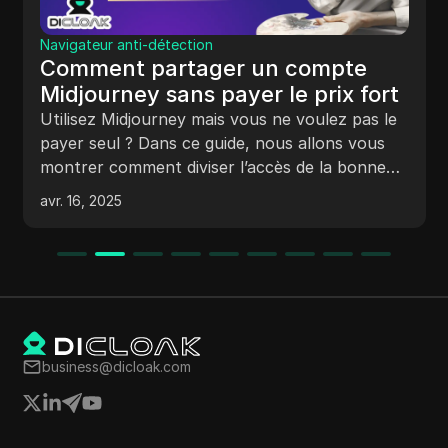
Critiq
Les 
vigateur anti-détection
dét
omment partager un compte
202
Décou
idjourney sans payer le prix fort
détec
tilisez Midjourney mais vous ne voulez pas le
Décou
ayer seul ? Dans ce guide, nous allons vous
conto
ontrer comment diviser l’accès de la bonne
résul
anière et expliquer comment des outils
r. 16, 2025
sept. 
omme DICloak vous aident à économiser gros.
business@dicloak.com