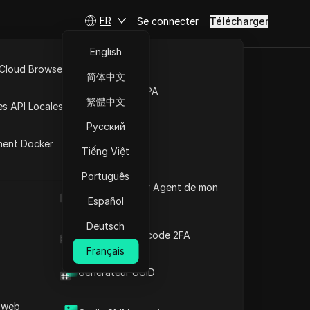
FR
Se connecter
Télécharger
English
 Cloud Browser MCP
简体中文
ide 2026
Marché de la RPA
繁體中文
es API Locales
risque
Русский
ment Docker
Tiếng Việt
Poser des questions
Português
Quel est le User Agent de mon
Ouvrir dans ChatGPT
Copy Link
navigateur
Español
Poser des questions sur cette page
Deutsch
Générateur de code 2FA
Ouvrir dans Claude
Poser des questions sur cette page
Français
Générateur UUID
 web