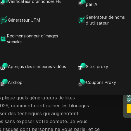
action interagit avec des publications en
Vérificateur d'annonces FB
par IA
ou de pages populaires. Beaucoup essaient
likes photo Facebook
ou cherchent des
Générateur de noms
Générateur UTM
d'utilisateur
rateur gratuit de likes Facebook ou un liker
espérant obtenir des résultats rapides.
Redimensionneur d’images
ces méthodes ou outils promettent beaucoup
sociales
, comptes fantômes, voire blocages pour activité
ans le fait de savoir comment obtenir des likes
Aperçus des meilleures vidéos
Sites proxy
ans retomber dans des erreurs courantes, du
N
rent pas de faux comptes, à la compréhension
Airdrop
Coupons Proxy
le
aut la peine et de ce qui peut mettre votre
xplique quels générateurs de likes
2026, comment contourner les blocages
ser des techniques qui augmentent
os sans exposer votre compte. Je vous
s risques dont personne ne vous parle, et ce