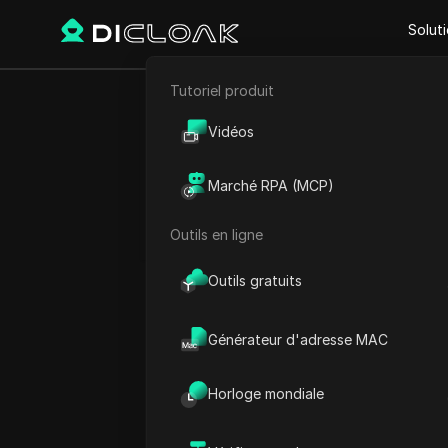
Solut
Tutoriel produit
Retour
E-commerce
Générat
Vidéos
Marketing d'affiliation
pour 
Marché RPA (MCP)
Extraction de données web
Outils en ligne
Emily Grace
01 juil. 2026
8
min de l
Outils gratuits
Générateur d'adresse MAC
Un utilisateur Facebook a 
300 amis, il n’a reçu que 12
Horloge mondiale
portée théorique et interact
Statista
en 2026, plus de 3 m