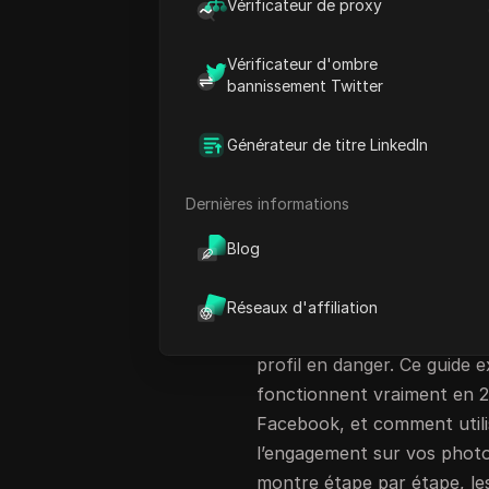
Facebook, mais seule une fr
Vérificateur de proxy
dehors de groupes fermés 
d’utiliser un
générateur de 
Vérificateur d'ombre
bannissement Twitter
alternatives comme un géné
Facebook pour les photos, 
Générateur de titre LinkedIn
Cependant, la plupart de 
et livrent peu : faux likes
Dernières informations
suspecte.
La vraie différence réside d
Blog
sur les photos Facebook s
choix d’outils qui ne génè
Réseaux d'affiliation
du type d’interaction qui v
profil en danger. Ce guide e
fonctionnent vraiment en 
Facebook, et comment utili
l’engagement sur vos phot
montre étape par étape, le