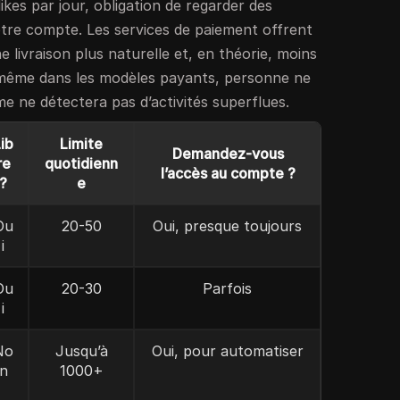
likes par jour, obligation de regarder des
otre compte. Les services de paiement offrent
 livraison plus naturelle et, en théorie, moins
 même dans les modèles payants, personne ne
me ne détectera pas d’activités superflues.
ib
Limite
Demandez-vous
re
quotidienn
l’accès au compte ?
?
e
Ou
20-50
Oui, presque toujours
i
Ou
20-30
Parfois
i
No
Jusqu’à
Oui, pour automatiser
n
1000+