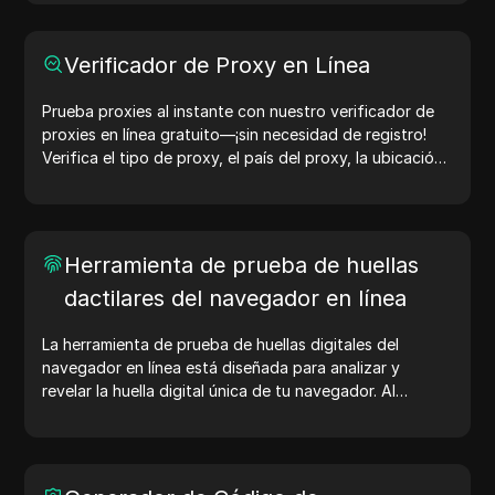
dispositivos y otros escenarios.
Verificador de Proxy en Línea
Prueba proxies al instante con nuestro verificador de
proxies en línea gratuito—¡sin necesidad de registro!
Verifica el tipo de proxy, el país del proxy, la ubicación
del proxy, la zona horaria del proxy y más con facilidad.
Herramienta de prueba de huellas
dactilares del navegador en línea
La herramienta de prueba de huellas digitales del
navegador en línea está diseñada para analizar y
revelar la huella digital única de tu navegador. Al
realizar la prueba, puedes entender qué información
comparte tu navegador con los sitios web y tomar
medidas para mejorar tu privacidad y seguridad en
línea.