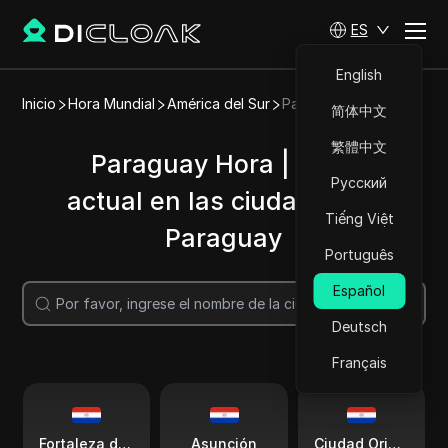
ES
English
Inicio
Hora Mundial
América del Sur
Paraguay
简体中文
繁體中文
Paraguay Hora | Hora
Русский
actual en las ciudades de
Tiếng Việt
Paraguay
Português
Español
Buscar
Deutsch
Français
Fortaleza de Olimpo
Asunción
Ciudad Oriental