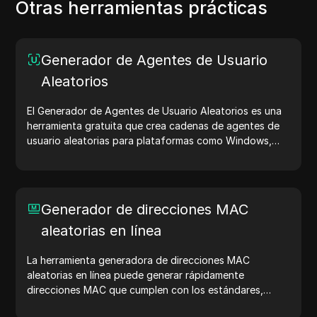
Otras herramientas prácticas
Generador de Agentes de Usuario
Aleatorios
El Generador de Agentes de Usuario Aleatorios es una
herramienta gratuita que crea cadenas de agentes de
usuario aleatorias para plataformas como Windows,
macOS, Android, iOS y Linux. Las cadenas de agentes
de usuario comparten detalles del dispositivo y del
navegador con los servidores web, ayudando en
pruebas de sitios web, verificaciones de compatibilidad
Generador de direcciones MAC
y optimización del desarrollo. Simplifica tus flujos de
aleatorias en línea
trabajo: ¡genera agentes de usuario hoy!
La herramienta generadora de direcciones MAC
aleatorias en línea puede generar rápidamente
direcciones MAC que cumplen con los estándares,
adecuadas para pruebas de red, simulación de