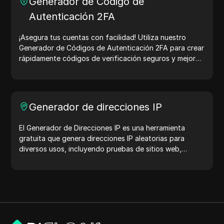
Generador de Código de
Autenticación 2FA
¡Asegura tus cuentas con facilidad! Utiliza nuestro
Generador de Códigos de Autenticación 2FA para crear
rápidamente códigos de verificación seguros y mejorar
la protección de tu cuenta. ¡Pruébalo ahora y protege
tu vida digital!
Generador de direcciones IP
El Generador de Direcciones IP es una herramienta
gratuita que genera direcciones IP aleatorias para
diversos usos, incluyendo pruebas de sitios web,
análisis de seguridad y desarrollo. Con características
como la identificación de la ubicación de la dirección IP
y la generación de direcciones IP aleatorias, te permite
generar rápidamente direcciones IP para probar la
geolocalización, verificaciones de privacidad y más.
Simplifica tu flujo de trabajo y mejora tu proceso de
desarrollo: ¡genera direcciones IP ahora!