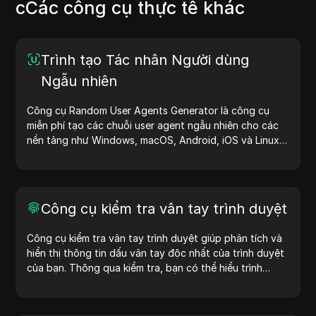
cCác công cụ thực tế khác
Trình tạo Tác nhân Người dùng
Ngẫu nhiên
Công cụ Random User Agents Generator là công cụ
miễn phí tạo các chuỗi user agent ngẫu nhiên cho các
nền tảng như Windows, macOS, Android, iOS và Linux.
Chuỗi user agent cung cấp thông tin về thiết bị và trình
duyệt cho máy chủ, hỗ trợ kiểm tra website, kiểm tra
khả năng tương thích và tối ưu hóa quy trình phát triển.
Đơn giản hóa quy trình làm việc của bạn—bắt đầu tạo
Công cụ kiểm tra vân tay trình duyệt
user agent ngay hôm nay!
Công cụ kiểm tra vân tay trình duyệt giúp phân tích và
hiển thị thông tin dấu vân tay độc nhất của trình duyệt
của bạn. Thông qua kiểm tra, bạn có thể hiểu trình
duyệt của mình chia sẻ thông tin gì với các trang web
và thực hiện các biện pháp cải thiện quyền riêng tư và
bảo mật.