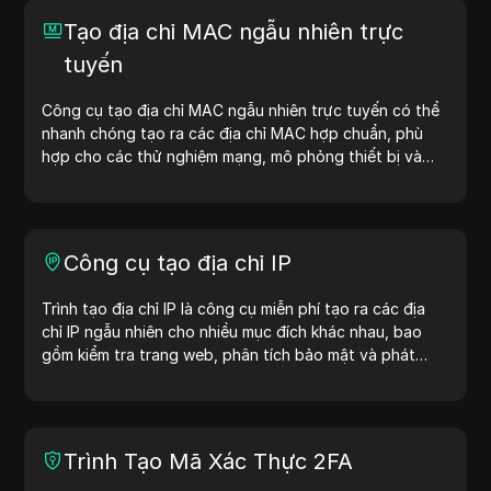
Tạo địa chỉ MAC ngẫu nhiên trực
tuyến
Công cụ tạo địa chỉ MAC ngẫu nhiên trực tuyến có thể
nhanh chóng tạo ra các địa chỉ MAC hợp chuẩn, phù
hợp cho các thử nghiệm mạng, mô phỏng thiết bị và
các tình huống khác.
Công cụ tạo địa chỉ IP
Trình tạo địa chỉ IP là công cụ miễn phí tạo ra các địa
chỉ IP ngẫu nhiên cho nhiều mục đích khác nhau, bao
gồm kiểm tra trang web, phân tích bảo mật và phát
triển. Với các tính năng như nhận diện vị trí địa chỉ IP và
tạo địa chỉ IP ngẫu nhiên, công cụ này giúp bạn nhanh
chóng tạo địa chỉ IP để kiểm tra địa lý, kiểm tra quyền
riêng tư và nhiều mục đích khác. Đơn giản hóa quy trình
Trình Tạo Mã Xác Thực 2FA
làm việc và cải thiện quá trình phát triển — tạo địa chỉ