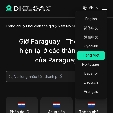
VN
English
Trang chủ
Thời gian thế giới
Nam Mỹ
Paraguay
简体中文
繁體中文
Giờ Paraguay | Thời gian
Русский
hiện tại ở các thành phố
Tiếng Việt
của Paraguay
Português
Español
Tìm kiếm
Deutsch
Français
Pháo đài Olympus
Asunción
Thành phố phương Đông