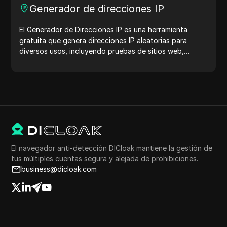
Generador de direcciones IP
El Generador de Direcciones IP es una herramienta
gratuita que genera direcciones IP aleatorias para
diversos usos, incluyendo pruebas de sitios web,
análisis de seguridad y desarrollo. Con características
como la identificación de la ubicación de la dirección IP
y la generación de direcciones IP aleatorias, te permite
generar rápidamente direcciones IP para probar la
geolocalización, verificaciones de privacidad y más.
Simplifica tu flujo de trabajo y mejora tu proceso de
desarrollo: ¡genera direcciones IP ahora!
El navegador anti-detección DICloak mantiene la gestión de
tus múltiples cuentas segura y alejada de prohibiciones.
business@dicloak.com