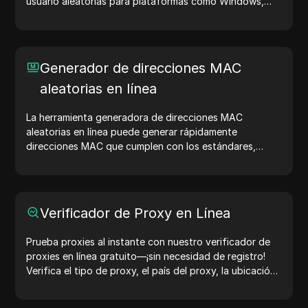
usuario aleatorias para plataformas como Windows,
macOS, Android, iOS y Linux. Las cadenas de agentes
de usuario comparten detalles del dispositivo y del
navegador con los servidores web, ayudando en
pruebas de sitios web, verificaciones de compatibilidad
Generador de direcciones MAC
y optimización del desarrollo. Simplifica tus flujos de
aleatorias en línea
trabajo: ¡genera agentes de usuario hoy!
La herramienta generadora de direcciones MAC
aleatorias en línea puede generar rápidamente
direcciones MAC que cumplen con los estándares,
adecuadas para pruebas de red, simulación de
dispositivos y otros escenarios.
Verificador de Proxy en Línea
Prueba proxies al instante con nuestro verificador de
proxies en línea gratuito—¡sin necesidad de registro!
Verifica el tipo de proxy, el país del proxy, la ubicación
del proxy, la zona horaria del proxy y más con facilidad.