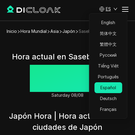
ES
English
Inicio
Hora Mundial
Asia
Japón
Sasebo
简体中文
繁體中文
Hora actual en Sasebo, Japón
Русский
Tiếng Việt
22:42:20
Português
Español
Saturday 08/08
Deutsch
Français
Japón Hora | Hora actual en las
ciudades de Japón