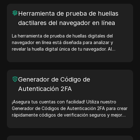
Herramienta de prueba de huellas
dactilares del navegador en línea
La herramienta de prueba de huellas digitales del
navegador en línea está diseñada para analizar y
revelar la huella digital única de tu navegador. Al
realizar la prueba, puedes entender qué información
comparte tu navegador con los sitios web y tomar
medidas para mejorar tu privacidad y seguridad en
línea.
Generador de Código de
Autenticación 2FA
¡Asegura tus cuentas con facilidad! Utiliza nuestro
Generador de Códigos de Autenticación 2FA para crear
rápidamente códigos de verificación seguros y mejorar
la protección de tu cuenta. ¡Pruébalo ahora y protege
tu vida digital!