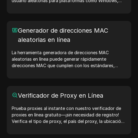
usuario aleatorias para plataformas como Windows,
macOS, Android, iOS y Linux. Las cadenas de agentes
de usuario comparten detalles del dispositivo y del
navegador con los servidores web, ayudando en
pruebas de sitios web, verificaciones de compatibilidad
Generador de direcciones MAC
y optimización del desarrollo. Simplifica tus flujos de
aleatorias en línea
trabajo: ¡genera agentes de usuario hoy!
La herramienta generadora de direcciones MAC
aleatorias en línea puede generar rápidamente
direcciones MAC que cumplen con los estándares,
adecuadas para pruebas de red, simulación de
dispositivos y otros escenarios.
Verificador de Proxy en Línea
Prueba proxies al instante con nuestro verificador de
proxies en línea gratuito—¡sin necesidad de registro!
Verifica el tipo de proxy, el país del proxy, la ubicación
del proxy, la zona horaria del proxy y más con facilidad.