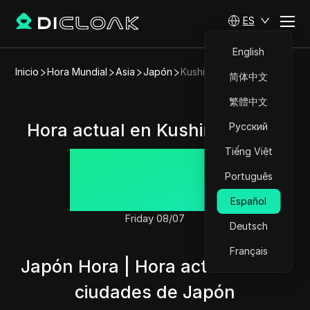
ES
English
Inicio
Hora Mundial
Asia
Japón
Kushiro
简体中文
繁體中文
Hora actual en Kushiro, Japón
Русский
Tiếng Việt
16:20:56
Português
Español
Friday 08/07
Deutsch
Français
Japón Hora | Hora actual en las
ciudades de Japón