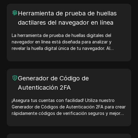
Herramienta de prueba de huellas
dactilares del navegador en línea
La herramienta de prueba de huellas digitales del
navegador en línea está diseñada para analizar y
revelar la huella digital única de tu navegador. Al
realizar la prueba, puedes entender qué información
comparte tu navegador con los sitios web y tomar
medidas para mejorar tu privacidad y seguridad en
línea.
Generador de Código de
Autenticación 2FA
¡Asegura tus cuentas con facilidad! Utiliza nuestro
Generador de Códigos de Autenticación 2FA para crear
rápidamente códigos de verificación seguros y mejorar
la protección de tu cuenta. ¡Pruébalo ahora y protege
tu vida digital!