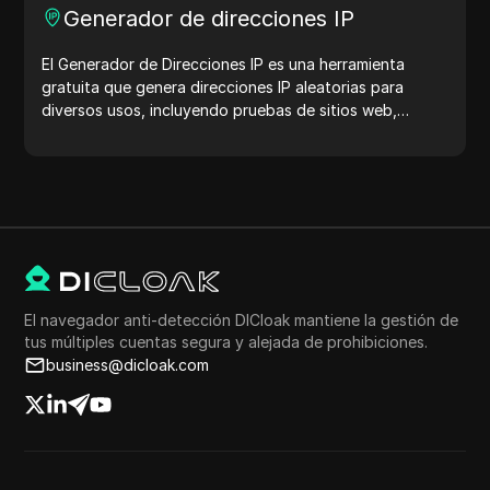
Generador de direcciones IP
El Generador de Direcciones IP es una herramienta
gratuita que genera direcciones IP aleatorias para
diversos usos, incluyendo pruebas de sitios web,
análisis de seguridad y desarrollo. Con características
como la identificación de la ubicación de la dirección IP
y la generación de direcciones IP aleatorias, te permite
generar rápidamente direcciones IP para probar la
geolocalización, verificaciones de privacidad y más.
Simplifica tu flujo de trabajo y mejora tu proceso de
desarrollo: ¡genera direcciones IP ahora!
El navegador anti-detección DICloak mantiene la gestión de
tus múltiples cuentas segura y alejada de prohibiciones.
business@dicloak.com