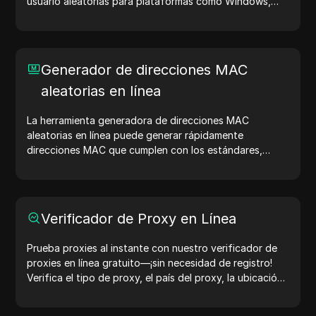
usuario aleatorias para plataformas como Windows,
macOS, Android, iOS y Linux. Las cadenas de agentes
de usuario comparten detalles del dispositivo y del
navegador con los servidores web, ayudando en
pruebas de sitios web, verificaciones de compatibilidad
Generador de direcciones MAC
y optimización del desarrollo. Simplifica tus flujos de
aleatorias en línea
trabajo: ¡genera agentes de usuario hoy!
La herramienta generadora de direcciones MAC
aleatorias en línea puede generar rápidamente
direcciones MAC que cumplen con los estándares,
adecuadas para pruebas de red, simulación de
dispositivos y otros escenarios.
Verificador de Proxy en Línea
Prueba proxies al instante con nuestro verificador de
proxies en línea gratuito—¡sin necesidad de registro!
Verifica el tipo de proxy, el país del proxy, la ubicación
del proxy, la zona horaria del proxy y más con facilidad.