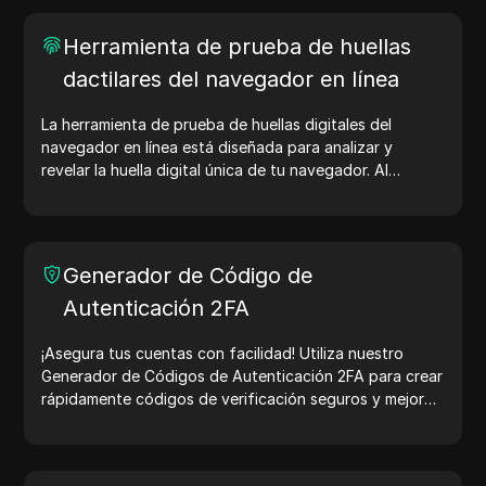
Herramienta de prueba de huellas
dactilares del navegador en línea
La herramienta de prueba de huellas digitales del
navegador en línea está diseñada para analizar y
revelar la huella digital única de tu navegador. Al
realizar la prueba, puedes entender qué información
comparte tu navegador con los sitios web y tomar
medidas para mejorar tu privacidad y seguridad en
línea.
Generador de Código de
Autenticación 2FA
¡Asegura tus cuentas con facilidad! Utiliza nuestro
Generador de Códigos de Autenticación 2FA para crear
rápidamente códigos de verificación seguros y mejorar
la protección de tu cuenta. ¡Pruébalo ahora y protege
tu vida digital!