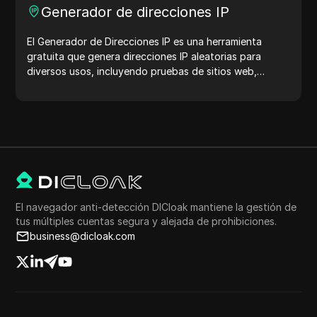
Generador de direcciones IP
El Generador de Direcciones IP es una herramienta
gratuita que genera direcciones IP aleatorias para
diversos usos, incluyendo pruebas de sitios web,
análisis de seguridad y desarrollo. Con características
como la identificación de la ubicación de la dirección IP
y la generación de direcciones IP aleatorias, te permite
generar rápidamente direcciones IP para probar la
geolocalización, verificaciones de privacidad y más.
Simplifica tu flujo de trabajo y mejora tu proceso de
desarrollo: ¡genera direcciones IP ahora!
El navegador anti-detección DICloak mantiene la gestión de
tus múltiples cuentas segura y alejada de prohibiciones.
business@dicloak.com