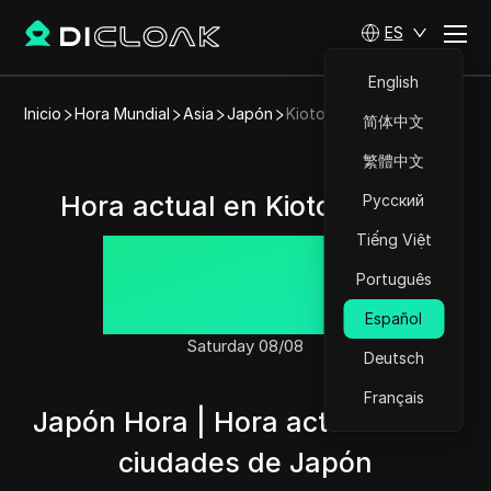
ES
English
Inicio
Hora Mundial
Asia
Japón
Kioto
简体中文
繁體中文
Hora actual en Kioto, Japón
Русский
Tiếng Việt
05:23:53
Português
Español
Saturday 08/08
Deutsch
Français
Japón Hora | Hora actual en las
ciudades de Japón