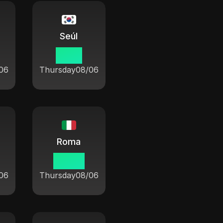
Seúl
11 46
06
Thursday
08/06
Roma
03 46
06
Thursday
08/06