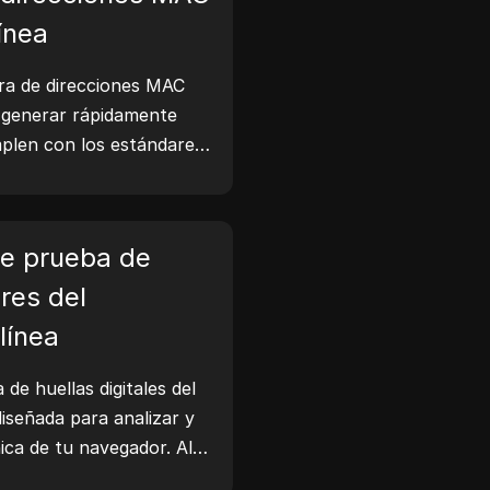
línea
ra de direcciones MAC
e generar rápidamente
plen con los estándares,
e red, simulación de
arios.
e prueba de
ares del
línea
de huellas digitales del
iseñada para analizar y
única de tu navegador. Al
es entender qué