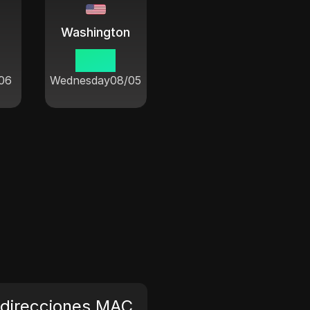
Washington
21 46
06
Wednesday
08/05
 direcciones MAC