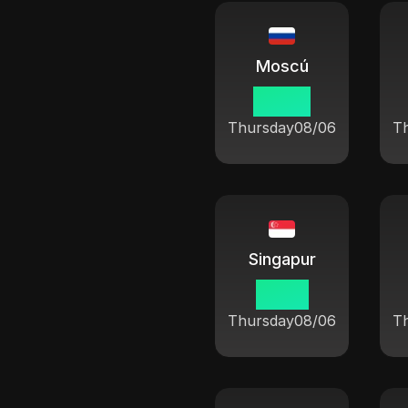
Moscú
05 46
Thursday
08/06
T
Singapur
10 46
Thursday
08/06
T