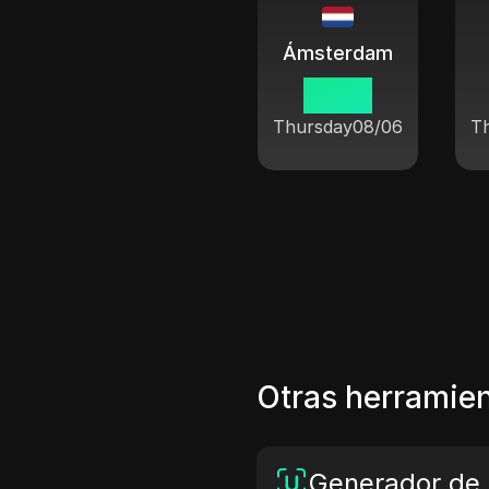
Ámsterdam
03 46
Thursday
08/06
T
Otras herramien
Generador de