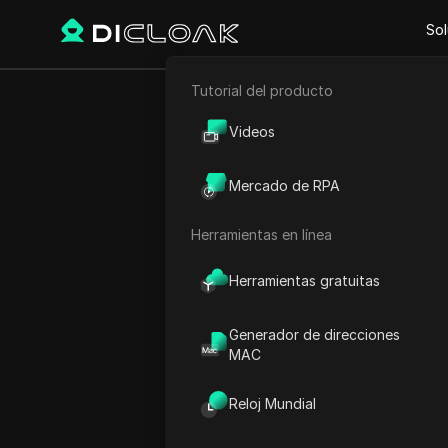
Sol
Tutorial del producto
Comercio electrónico
Inicio
Hora Mundial
Améri
Videos
Marketing de afiliación
Mercado de RPA
Bahamas Ho
Raspado web
Herramientas en línea
Herramientas gratuitas
Generador de direcciones
MAC
Reloj Mundial
Nassau