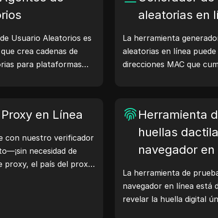
rios
aleatorias en 
de Usuario Aleatorios es
La herramienta generado
 que crea cadenas de
aleatorias en línea pued
orias para plataformas
direcciones MAC que cum
droid, iOS y Linux. Las
adecuadas para pruebas d
uario comparten detalles
dispositivos y otros escen
egador con los servidores
 Proxy en Línea
Herramienta d
 de sitios web,
ilidad y optimización del
huellas dactil
e con nuestro verificador
flujos de trabajo: ¡genera
navegador en 
ito—¡sin necesidad de
de proxy, el país del proxy,
La herramienta de prueba 
 zona horaria del proxy y
navegador en línea está d
revelar la huella digital 
realizar la prueba, pued