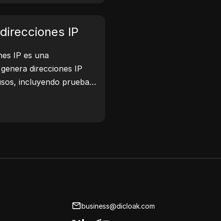
navegador con los sitios
 mejorar tu privacidad y
direcciones IP
nes IP es una
 genera direcciones IP
 usos, incluyendo pruebas
 seguridad y desarrollo.
la identificación de la
IP y la generación de
, te permite generar
IP para probar la
iones de privacidad y más.
abajo y mejora tu proceso
recciones IP ahora!
business@dicloak.com