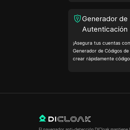
Generador de
Autenticación
¡Asegura tus cuentas con 
Generador de Códigos de
crear rápidamente código
y mejorar la protección d
ahora y protege tu vida di
El navegador anti-detección DICloak mantiene l