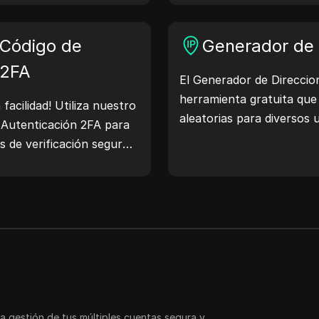
información comparte tu 
web y tomar medidas para
 Código de
Generador de 
seguridad en línea.
 2FA
El Generador de Direccio
herramienta gratuita que
facilidad! Utiliza nuestro
aleatorias para diversos
 Autenticación 2FA para
de sitios web, análisis de
s de verificación seguros
Con características como 
e tu cuenta. ¡Pruébalo
ubicación de la dirección 
gital!
direcciones IP aleatorias
rápidamente direcciones 
geolocalización, verificac
Simplifica tu flujo de tr
de desarrollo: ¡genera di
a gestión de tus múltiples cuentas segura y