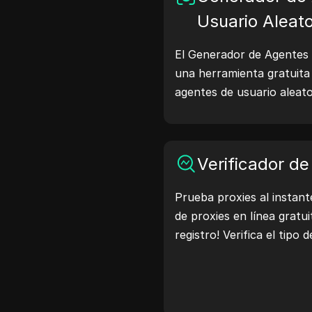
Usuario Aleato
El Generador de Agentes 
una herramienta gratuita
agentes de usuario aleat
como Windows, macOS, An
cadenas de agentes de us
del dispositivo y del nav
Verificador de
web, ayudando en pruebas
verificaciones de compatib
Prueba proxies al instant
desarrollo. Simplifica tus 
de proxies en línea gratu
agentes de usuario hoy!
registro! Verifica el tipo 
la ubicación del proxy, la
más con facilidad.