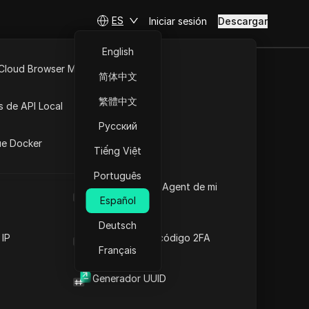
ES
Iniciar sesión
Descargar
English
 Cloud Browser MCP
简体中文
API Abierta
繁體中文
s de API Local
Русский
iones
 de Bahamas
ue Docker
Tiếng Việt
Português
Cuál es el User Agent de mi
r
navegador
Español
Deutsch
 IP
Generador de código 2FA
Français
Generador UUID