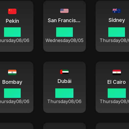
Sídney
San Francisco
Pekín
10 46
18 46
12 46
hursday
08/06
Wednesday
08/05
Thursday
08/
Dubái
Bombay
El Cairo
08 16
06 46
04 46
hursday
08/06
Thursday
08/06
Thursday
08/