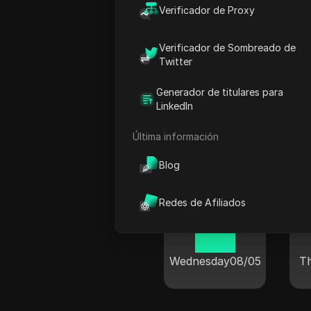
21 46
Verificador de Proxy
Wednesday
08/05
We
Verificador de Sombreado de
Twitter
Generador de titulares para
LinkedIn
Hora act
Última información
Blog
Redes de Afiliados
Nueva York
21 46
Wednesday
08/05
T