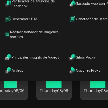
21 46
Verificador de anuncios de
Raspado web con I
Facebook
dnesday
08/05
Generador UTM
Generador de user
Redimensionador de imágenes
sociales
ual en ciudades populares de todo
Principales Insights de Videos
Sitios Proxy
Airdrop
Cupones Proxy
Londres
Berlín
Tokio
11 46
02 46
03 46
hursday
08/06
Thursday
08/06
Thursday
08/