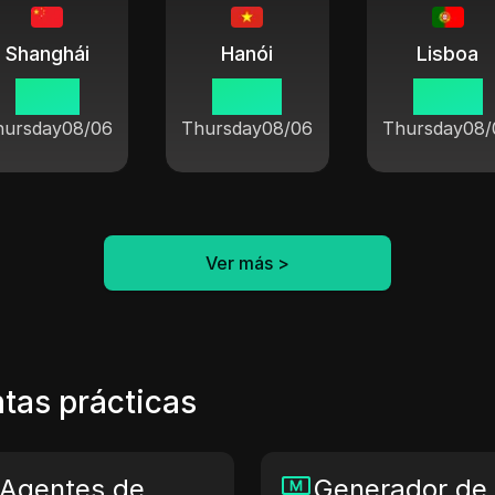
Shanghái
Hanói
Lisboa
10 46
09 46
02 46
hursday
08/06
Thursday
08/06
Thursday
08/
Ver más
>
tas prácticas
 Agentes de
Generador de