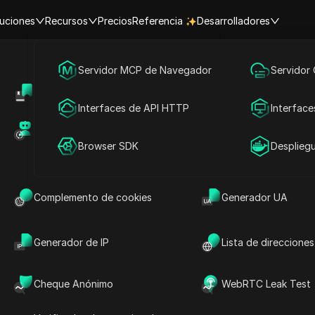
uciones
Recursos
Precios
Referencia
Desarrolladores
Marketing en redes sociales
Servidor MCP de Navegador
Servidor
ca del Norte
Bahamas
Centro de Ayuda
Compartir cuenta
Publicidad
Interfaces de API HTTP
Interface
Mercado de RPA (MCP)
Mercado de extens
ra | Hora actual en las ciudades
Compartir cuenta
Browser SDK
Desplieg
Busca
Complemento de cookies
Generador UA
Generador de IP
Lista de direcciones
Cheque Anónimo
WebRTC Leak Test
Freeport/Bahamas Freeport