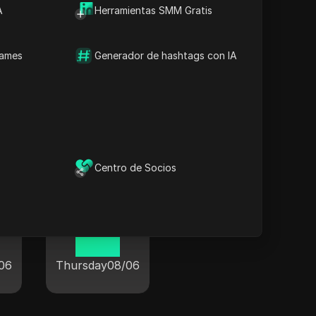
A
Herramientas SMM Gratis
names
Generador de hashtags con IA
 el mundo
Centro de Socios
París
03 46
06
Thursday
08/06