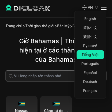
VN
English
Trang chủ
Thời gian thế giới
Bắc Mỹ
Bahamas
简体中文
繁體中文
Giờ Bahamas | Thời gian
Русский
hiện tại ở các thành phố
Tiếng Việt
của Bahamas
Português
Español
Tìm kiếm
Deutsch
Français
Nassau
Cảng tự do Bahamas