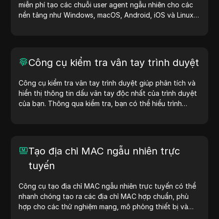
miễn phí tạo các chuỗi user agent ngẫu nhiên cho các
nền tảng như Windows, macOS, Android, iOS và Linux.
Chuỗi user agent cung cấp thông tin về thiết bị và trình
duyệt cho máy chủ, hỗ trợ kiểm tra website, kiểm tra
khả năng tương thích và tối ưu hóa quy trình phát triển.
Đơn giản hóa quy trình làm việc của bạn—bắt đầu tạo
Công cụ kiểm tra vân tay trình duyệt
user agent ngay hôm nay!
Công cụ kiểm tra vân tay trình duyệt giúp phân tích và
hiển thị thông tin dấu vân tay độc nhất của trình duyệt
của bạn. Thông qua kiểm tra, bạn có thể hiểu trình
duyệt của mình chia sẻ thông tin gì với các trang web
và thực hiện các biện pháp cải thiện quyền riêng tư và
bảo mật.
Tạo địa chỉ MAC ngẫu nhiên trực
tuyến
Công cụ tạo địa chỉ MAC ngẫu nhiên trực tuyến có thể
nhanh chóng tạo ra các địa chỉ MAC hợp chuẩn, phù
hợp cho các thử nghiệm mạng, mô phỏng thiết bị và
các tình huống khác.