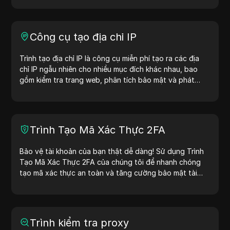
Công cụ tạo địa chỉ IP
Trình tạo địa chỉ IP là công cụ miễn phí tạo ra các địa
chỉ IP ngẫu nhiên cho nhiều mục đích khác nhau, bao
gồm kiểm tra trang web, phân tích bảo mật và phát
triển. Với các tính năng như nhận diện vị trí địa chỉ IP và
tạo địa chỉ IP ngẫu nhiên, công cụ này giúp bạn nhanh
chóng tạo địa chỉ IP để kiểm tra địa lý, kiểm tra quyền
riêng tư và nhiều mục đích khác. Đơn giản hóa quy trình
Trình Tạo Mã Xác Thực 2FA
làm việc và cải thiện quá trình phát triển — tạo địa chỉ
IP ngay hôm nay!
Bảo vệ tài khoản của bạn thật dễ dàng! Sử dụng Trình
Tạo Mã Xác Thực 2FA của chúng tôi để nhanh chóng
tạo mã xác thực an toàn và tăng cường bảo mật tài
khoản của bạn. Hãy thử ngay bây giờ để bảo vệ cuộc
sống số của bạn!
Trình kiểm tra proxy