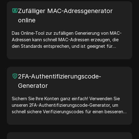
und der zufälligen Generierung von IP-Adressen
ermöglicht es Ihnen, schnell IP-Adressen für Tests der
Zufälliger MAC-Adressgenerator
Geolokalisierung, Datenschutzprüfungen und mehr zu
online
generieren. Vereinfachen Sie Ihren Arbeitsablauf und
verbessern Sie Ihren Entwicklungsprozess – generieren
Sie jetzt IP-Adressen!
Das Online-Tool zur zufälligen Generierung von MAC-
Adressen kann schnell MAC-Adressen erzeugen, die
den Standards entsprechen, und ist geeignet für
Netzwerktests, Gerätesimulationen und andere
Szenarien.
2FA-Authentifizierungscode-
Generator
Sichern Sie Ihre Konten ganz einfach! Verwenden Sie
unseren 2FA-Authentifizierungscode-Generator, um
schnell sichere Verifizierungscodes für einen besseren
Kontoschutz zu erstellen. Probieren Sie es jetzt aus und
schützen Sie Ihr digitales Leben!