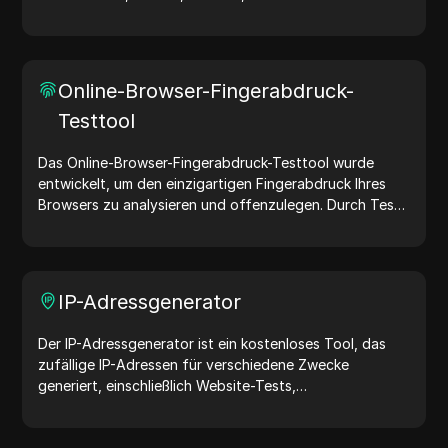
User-Agent-Strings teilen Geräte- und Browserdetails
mit Webservern und unterstützen bei Website-Tests,
Kompatibilitätsprüfungen und Entwicklungsoptimierung.
Vereinfachen Sie Ihre Arbeitsabläufe – generieren Sie
Online-Browser-Fingerabdruck-
noch heute User-Agents!
Testtool
Das Online-Browser-Fingerabdruck-Testtool wurde
entwickelt, um den einzigartigen Fingerabdruck Ihres
Browsers zu analysieren und offenzulegen. Durch Tests
können Sie verstehen, welche Informationen Ihr Browser
mit Websites teilt, und Maßnahmen ergreifen, um Ihre
Privatsphäre und Sicherheit im Internet zu verbessern.
IP-Adressgenerator
Der IP-Adressgenerator ist ein kostenloses Tool, das
zufällige IP-Adressen für verschiedene Zwecke
generiert, einschließlich Website-Tests,
Sicherheitsanalysen und Entwicklung. Mit Funktionen
wie der Identifizierung des Standorts von IP-Adressen