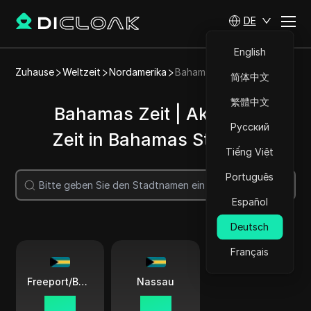
DE
English
Zuhause
Weltzeit
Nordamerika
Bahamas
简体中文
繁體中文
Bahamas Zeit | Aktuelle
Русский
Zeit in Bahamas Städten
Tiếng Việt
Português
Suche
Español
Deutsch
Français
Freeport/Bahamas Freeport
Nassau
22 09
22 09