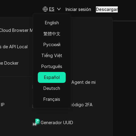
ES
Iniciar sesión
Descargar
English
 Cloud Browser MCP
繁體中文
ctivada
API Abierta
Русский
s de API Local
Tiếng Việt
iones
ura
ue Docker
Português
Español
Cuál es el User Agent de mi
navegador
Deutsch
Français
 IP
Generador de código 2FA
Contenido
Introducción al contenido
Generador UUID
Información Clave
Análisis de la línea de