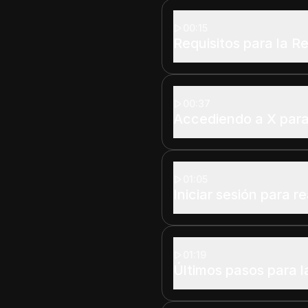
00:15
Requisitos para la R
00:37
Accediendo a X para
01:05
Iniciar sesión para r
01:19
Últimos pasos para l