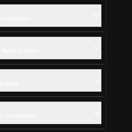
eactivación
 Reactivación
eactivar
a reactivación.