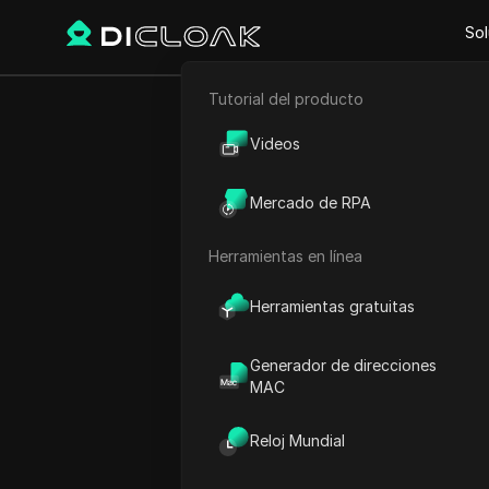
Sol
Tutorial del producto
Comercio electrónico
Cómo r
Videos
Marketing de afiliación
Mercado de RPA
#
m
Raspado web
Herramientas en línea
Play Video:
Cómo reactivar 
Herramientas gratuitas
Generador de direcciones
MAC
Reloj Mundial