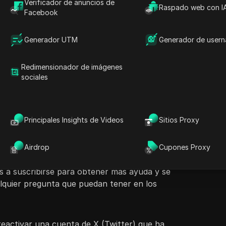
Verificador de anuncios de
Raspado web con I
Facebook
Generador UTM
Generador de user
ntenido
Hacer preguntas
Redimensionador de imágenes
 guía paso a paso sobre cómo reactivar una
sociales
Twitter) que ha sido desactivada. Destaca la
Abrir en ChatGPT
Hacer preguntas sobre esta pág
E
o de un plazo de 30 días para restaurar la
 la eliminación permanente. El proceso
Abrir en Claude
Principales Insights de Videos
Sitios Proxy
uarios al sitio web de X, donde pueden iniciar
Hacer preguntas sobre esta pág
ctrónico o número de teléfono. Al iniciar
s usuarios que reactiven sus cuentas,
Airdrop
Cupones Proxy
te como si nunca hubieran sido desactivadas.
s a suscribirse para obtener más ayuda y se
lquier pregunta que puedan tener en los
reactivar una cuenta de X (Twitter) que ha