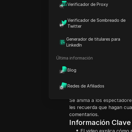
Verificador de Proxy
Verificador de Sombreado de
Twitter
Introducción al co
Generador de titulares para
Este video proporciona una
LinkedIn
cuenta de X (anteriormente 
importancia de actuar dentr
Última información
cuenta antes de que ocurra
Blog
comienza dirigiendo a los us
sesión usando su correo ele
sesión, se les solicita a lo
Redes de Afiliados
restaurándolas efectivamen
Se anima a los espectadore
les recuerda que hagan cua
comentarios.
Información Clave
El video explica cómo 