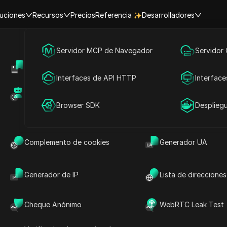
uciones
Recursos
Precios
Referencia
Desarrolladores
Inicio
|
Principales Insights de Videos
Marketing en redes sociales
Servidor MCP de Navegador
Servidor
eactivar tu cuenta de X desa
Centro de Ayuda
Compartir cuenta
Publicidad
Interfaces de API HTTP
Interface
Mercado de RPA (MCP)
Mercado de extens
ercado-de-las-redes socialesi
2025-12-19 15:36
6
minuto de lect
Compartir cuenta
Browser SDK
Desplieg
tu cuenta de X desactivada
Complemento de cookies
Generador UA
Generador de IP
Lista de direcciones
Cheque Anónimo
WebRTC Leak Test