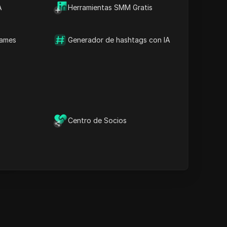
A
tiempo
Herramientas SMM Gratis
Palabras clave del
contenido
Preguntas y respuestas
names
Generador de hashtags con IA
relacionadas
Más recomendaciones de
videos
ina
l navegador anti-detección
DICloak mantiene la gestión
de tus múltiples cuentas
Centro de Socios
ina
segura y alejada de
prohibiciones.
Descargar