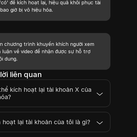
ó' để kích hoạt lại, hiệu quả khôi phục tài
ao giờ bị vô hiệu hóa.
ẫn chương trình khuyến khích người xem
h luận về video để nhận được sự hỗ trợ
ội dung.
lời liên quan
hể kích hoạt lại tài khoản X của
hóa?
hoạt lại tài khoản của tôi là gì?