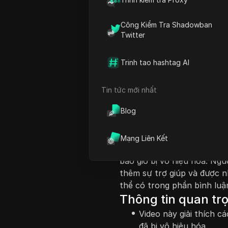
Công Kiểm Tra Shadowban
Twitter
Giới thiệu nội dung
Trinh tao hashtag AI
Video này cung cấp một hướ
khoản X (trước đây là Twit
Tin tức mới nhất
trọng của việc hành động t
Blog
trước khi việc xóa vĩnh viễ
dẫn người dùng đến trang w
hoặc số điện thoại của mìn
Mạng Liên Kết
kích hoạt lại tài khoản củ
bao giờ bị vô hiệu hóa. Ng
thêm sự trợ giúp và được n
thể có trong phần bình luậ
Thông tin quan tr
Video này giải thích cá
đã bị vô hiệu hóa.