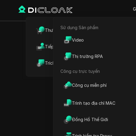
G
Sử dụng Sản phẩm
Thương mại điện tử
Cách Kích
Video
Tiếp thị liên kết
Thị trường RPA
#
Trích xuất dữ liệu web
Công cụ trực tuyến
Play Video:
Cách Kích Hoạt 
Công cụ miễn phí
Trình tạo địa chỉ MAC
Đồng Hồ Thế Giới
Trình kiểm tra Proxy