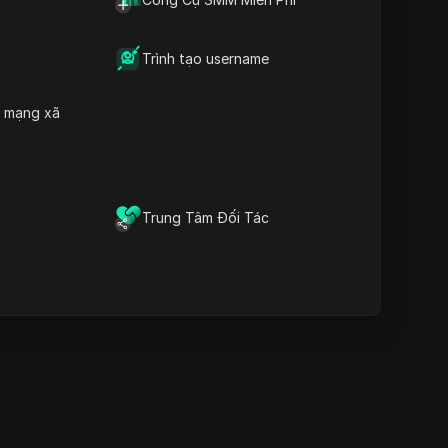
Từ khóa nội dung
Các câu hỏi và trả lời liên
quan
Trình tạo username
Thêm gợi ý video
h mạng xã
Trình duyệt vân tay chống
át hiện DICloak giữ cho việc
quản lý nhiều tài khoản một
ách an toàn và tránh bị cấm
Tải xuống
Trung Tâm Đối Tác