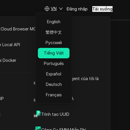
VN
Đăng nhập
Tải xuống
English
 Cloud Browser MCP
繁體中文
ô Hiệu Hóa
API Mở
Русский
n Local API
Tiếng Việt
ng
út
ai Docker
Português
Español
Browser User Agent của tôi là
gì
Deutsch
Français
IP
Trình tạo mã 2FA
Nội dung
t
Trình tạo UUID
Giới thiệu nội dung
Thông tin quan trọng
Phân tích dòng thời gian
Công Cụ SMM Miễn Phí