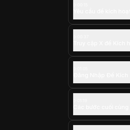
00:15
Yêu cầu để kích hoạt
00:37
Truy cập X để Kích h
01:05
Đăng Nhập Để Kích 
01:19
Các bước cuối cùng đ