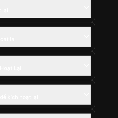
 lại
oạt lại
Hoạt Lại
ể kích hoạt lại