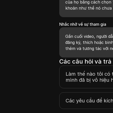
của họ bằng cách chọn 'c
khoản như thể nó chưa b
Nhắc nhở về sự tham gia
Gần cuối video, người d
đăng ký, thích hoặc bìn
thêm và tương tác với n
Các câu hỏi và trả 
Làm thế nào tôi có t
mình đã bị vô hiệu 
Các yêu cầu để kích 