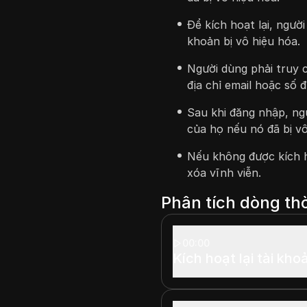
Để kích hoạt lại, ngườ
khoản bị vô hiệu hóa.
Người dùng phải truy 
địa chỉ email hoặc số đ
Sau khi đăng nhập, ngư
của họ nếu nó đã bị vô
Nếu không được kích ho
xóa vĩnh viễn.
Phân tích dòng thờ
00:00
Kích hoạt lại tài kh