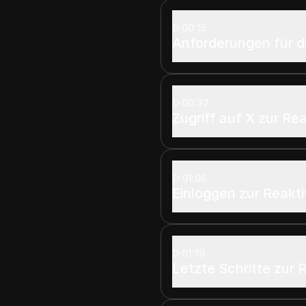
00:15
Anforderungen für d
00:37
Zugriff auf X zur Re
01:05
Einloggen zur Reakti
01:19
Letzte Schritte zur 