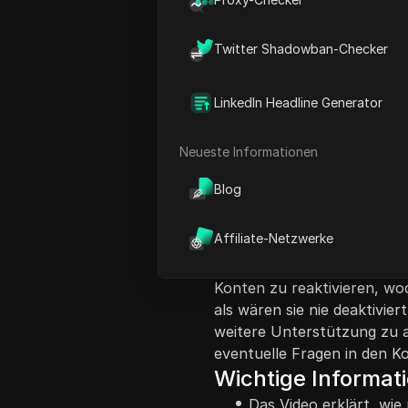
Twitter Shadowban-Checker
Inhaltsübersicht
LinkedIn Headline Generator
Dieses Video bietet eine Sc
Neueste Informationen
deaktiviertes X (ehemals Twi
Wichtigkeit hervor, innerha
Blog
um das Konto wiederherzus
erfolgt. Der Prozess beginn
Affiliate-Netzwerke
wo sie sich mit ihrer E-Ma
können. Nach dem Einlogge
Konten zu reaktivieren, wod
als wären sie nie deaktivie
weitere Unterstützung zu 
eventuelle Fragen in den K
Wichtige Informat
Das Video erklärt, wie