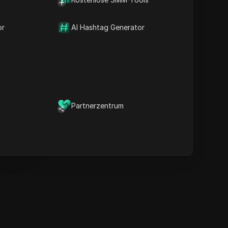
Inhaltsstichwörter
Verwandte Fragen &
or
AI Hashtag Generator
Antworten
Weitere
Videoempfehlungen
ICloak Anti-Detect-Browser
ält Ihre Verwaltung mehrerer
Konten sicher und fern von
Partnerzentrum
Sperren.
Herunterladen