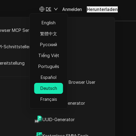
DE
Anmelden
Herunterladen
English
owser MCP Server
繁體中文
aktiviert
RPA-Markt
Русский
I-Schnittstellen
Tiếng Việt
reitstellung
Português
Español
Was ist mein Browser User
Deutsch
Agent
Français
2FA-Code-Generator
Inhalt
t
UUID-Generator
Inhaltsübersicht
Wichtige Informationen
Zeitlinienanalyse
Kostenlose SMM-Tools