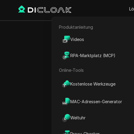
Lö
Produktanleitung
E-Commerce
Wie man 
Videos
Affiliate-Marketing
RPA-Marktplatz (MCP)
Web-Scraping
Online-Tools
Play Video:
Wie man sein de
Kostenlose Werkzeuge
MAC-Adressen-Generator
Weltuhr
Proxy-Checker