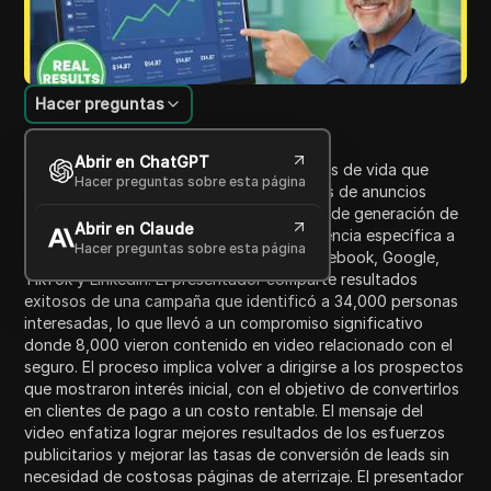
Hacer preguntas
Introducción al contenido
Abrir en ChatGPT
El video está dirigido a agentes de seguros de vida que
Hacer preguntas sobre esta página
actualmente compran prospectos a través de anuncios
pagados. Discute una estrategia efectiva de generación de
Abrir en Claude
leads que se centra en construir una audiencia específica a
Hacer preguntas sobre esta página
través de plataformas digitales como Facebook, Google,
TikTok y LinkedIn. El presentador comparte resultados
exitosos de una campaña que identificó a 34,000 personas
interesadas, lo que llevó a un compromiso significativo
donde 8,000 vieron contenido en video relacionado con el
seguro. El proceso implica volver a dirigirse a los prospectos
que mostraron interés inicial, con el objetivo de convertirlos
en clientes de pago a un costo rentable. El mensaje del
video enfatiza lograr mejores resultados de los esfuerzos
publicitarios y mejorar las tasas de conversión de leads sin
necesidad de costosas páginas de aterrizaje. El presentador