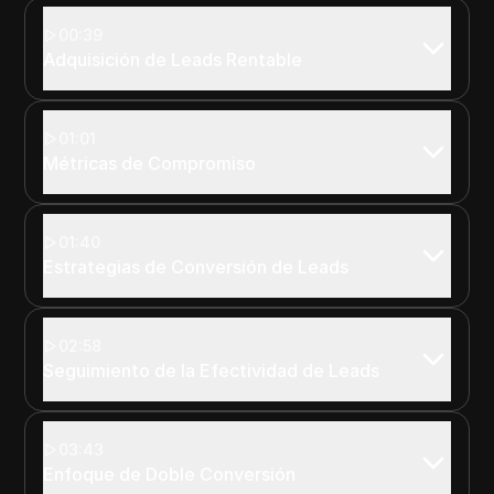
00:39
Adquisición de Leads Rentable
01:01
Métricas de Compromiso
01:40
Estrategias de Conversión de Leads
02:58
Seguimiento de la Efectividad de Leads
03:43
Enfoque de Doble Conversión