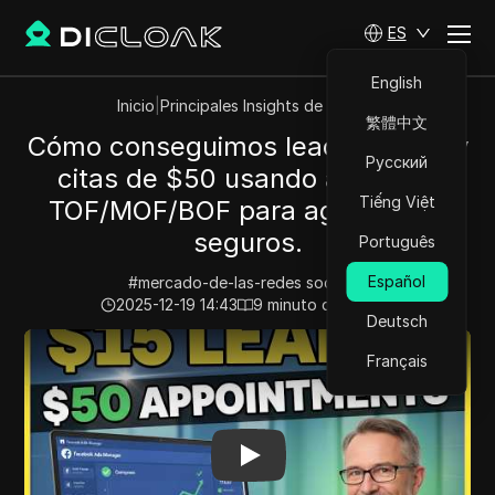
ES
English
Inicio
|
Principales Insights de Videos
繁體中文
Cómo conseguimos leads de $15 y
Русский
citas de $50 usando anuncios
Tiếng Việt
TOF/MOF/BOF para agentes de
seguros.
Português
Español
#
mercado-de-las-redes socialesi
2025-12-19 14:43
9
minuto de lectura
Deutsch
Play Video:
Cómo conseguimos leads de $15 y citas de
Français