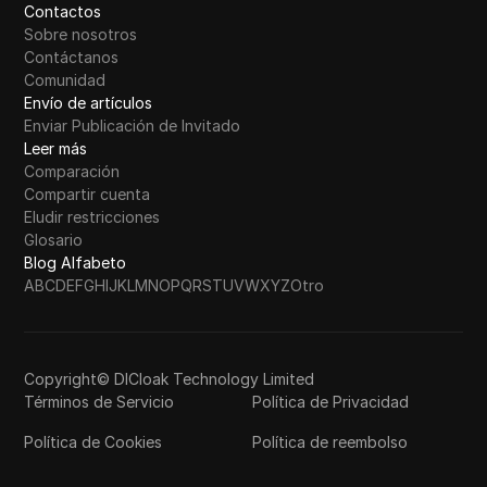
Contactos
Sobre nosotros
Contáctanos
Comunidad
Envío de artículos
Enviar Publicación de Invitado
Leer más
Comparación
Compartir cuenta
Eludir restricciones
Glosario
Blog Alfabeto
A
B
C
D
E
F
G
H
I
J
K
L
M
N
O
P
Q
R
S
T
U
V
W
X
Y
Z
Otro
Copyright© DICloak Technology Limited
Términos de Servicio
Política de Privacidad
Política de Cookies
Política de reembolso