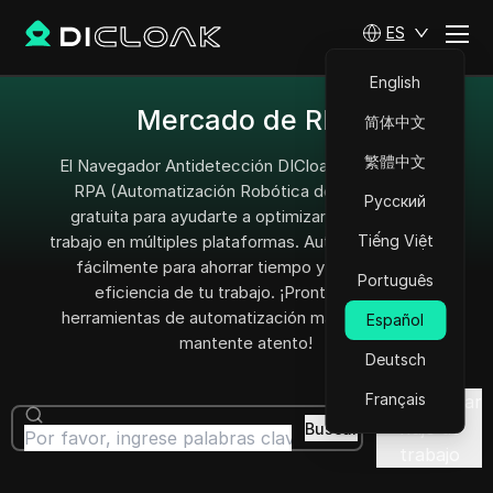
ES
English
Mercado de RPA
简体中文
繁體中文
El Navegador Antidetección DICloak proporciona
RPA (Automatización Robótica de Procesos)
Русский
gratuita para ayudarte a optimizar los flujos de
trabajo en múltiples plataformas. Automatiza tareas
Tiếng Việt
fácilmente para ahorrar tiempo y aumentar la
Português
eficiencia de tu trabajo. ¡Pronto llegarán
herramientas de automatización más potentes –
Español
mantente atento!
Deutsch
Français
Personalizar
flujo de
Buscar
trabajo