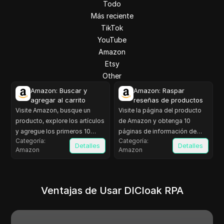
Todo
Más reciente
TikTok
YouTube
Amazon
Etsy
Other
Amazon: Buscar y
Amazon: Raspar
agregar al carrito
reseñas de productos
Visite Amazon, busque un
Visite la página del producto
producto, explore los artículos
de Amazon y obtenga 10
y agregue los primeros 10
páginas de información de
Categoría
:
Categoría
:
artículos de la lista al carrito de
reseñas, que incluyen: nombre,
Detalles
Detalles
Amazon
Amazon
compras.
calificación, título, contenido.
Ventajas de Usar DICloak RPA