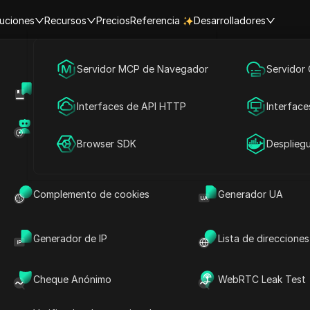
uciones
Recursos
Precios
Referencia
Desarrolladores
Marketing en redes sociales
Servidor MCP de Navegador
Servidor
Centro de Ayuda
Compartir cuenta
s promocionales válidos de Siyet
Publicidad
Interfaces de API HTTP
Interface
Mercado de RPA (MCP)
Mercado de extens
Compartir cuenta
Browser SDK
Desplieg
ento de Siyetian Proxy ahora
rá pronto, por favor, espere pacientemente.
Complemento de cookies
Generador UA
Generador de IP
Lista de direcciones
Cheque Anónimo
WebRTC Leak Test
cio de proxy de alta calidad especializado en direcciones 