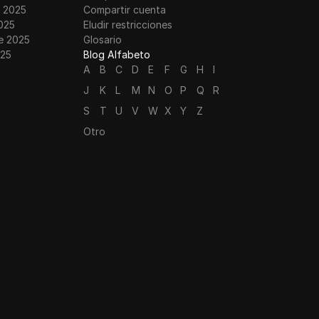
 2025
Compartir cuenta
025
Eludir restricciones
e 2025
Glosario
025
Blog Alfabeto
A
B
C
D
E
F
G
H
I
J
K
L
M
N
O
P
Q
R
S
T
U
V
W
X
Y
Z
Otro