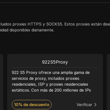
incluidos proxies HTTPS y SOCKS5. Estos proxies están dis
idad disponibles diariamente.
922S5Proxy
922 S5 Proxy ofrece una amplia gama de
servicios de proxy, incluidos proxies
residenciales, ISP y proxies residenciales
estáticos. Con más de 200 millones de IPs
residenciales reales, 922 S5 Proxy garantiza
altos niveles de anonimato y seguridad en la
10% de descuento
Verificar
red, lo que lo hace ideal para actividades