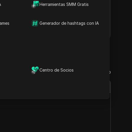
 y medidas de seguridad robustas, garantizando
A
Herramientas SMM Gratis
caciones comerciales, la diversa gama de IP
es en la industria de servicios de proxy.
names
Generador de hashtags con IA
Centro de Socios
Visita el sitio web