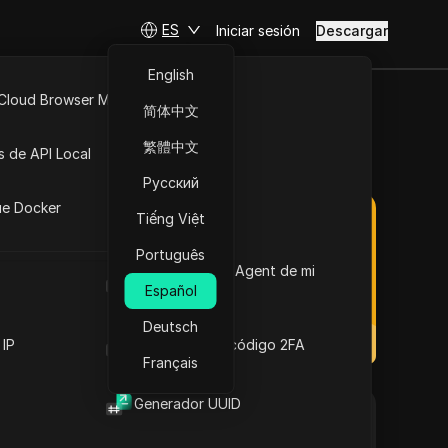
ES
Iniciar sesión
Descargar
English
 Cloud Browser MCP
简体中文
API Abierta
ian Proxy en 2025
繁體中文
s de API Local
Русский
iones
ue Docker
Tiếng Việt
Português
Cuál es el User Agent de mi
Próximamente
navegador
Español
Deutsch
 IP
Generador de código 2FA
Français
Generador UUID
Visita el sitio web
IP residenciales y de centros de datos. Con un