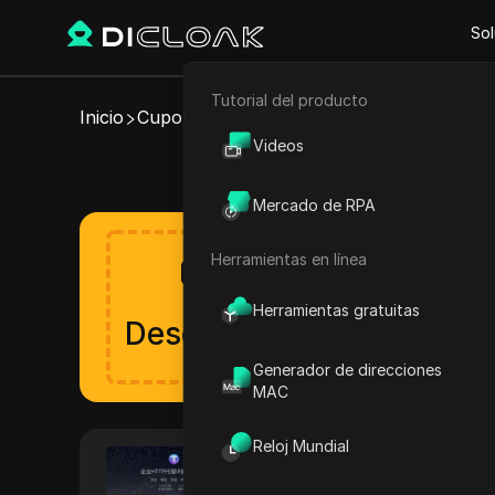
Sol
Tutorial del producto
Comercio electrónico
Inicio
Cupones Proxy
Siyetian Proxy
Videos
Cupones y código
Marketing de afiliación
Mercado de RPA
Raspado web
Herramientas en línea
Obtén tu descu
El descuento se lanza
Herramientas gratuitas
Descuento
Verificado
Generador de direcciones
MAC
Reloj Mundial
Siyetian Proxy
Siyetian Proxy ofrece un servi