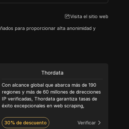
Visita el sitio web
eñados para proporcionar alta anonimidad y
Thordata
Con alcance global que abarca más de 190
Anon
regiones y más de 60 millones de direcciones
prox
IP verificadas, Thordata garantiza tasas de
prop
éxito excepcionales en web scraping,
SOCK
entrenamiento de modelos de IA e
móvi
inteligencia de mercado localizada. Al
dedi
30% de descuento
Verificar
15%
combinar un panel de control fácil de usar
ubic