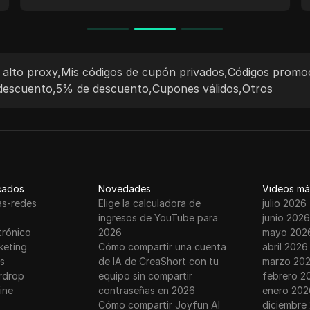
como la extracción de datos web, la
investigación de mercado y el acceso a
contenido restringido geográficamente. El
servicio es compatible con los protocolos
alto proxy
,
Mis códigos de cupón privados
,
Códigos promoc
HTTP(S) y SOCKS5, proporcionando
descuento
,
5% de descuento
,
Cupones válidos
,
Otros
flexibilidad y facilidad de integración con
diversas herramientas y aplicaciones.
Conocido por su fiabilidad y su extensa
piscina de IPs, 922 S5 Proxy atiende a una
base de clientes global con un rendimiento
robusto y características fáciles de usar.
cados
Novedades
Videos má
as-redes
Elige la calculadora de
julio 2026
ingresos de YouTube para
junio 2026
trónico
2026
mayo 202
keting
Cómo compartir una cuenta
abril 2026
s
de IA de CreaShort con tu
marzo 20
rdrop
equipo sin compartir
febrero 2
ine
contraseñas en 2026
enero 202
Cómo compartir Joyfun AI
diciembre