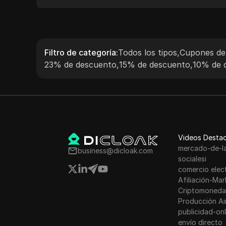
automatización, ofreciendo una gran
relación calidad-precio. Con IPs obtenidas de
manera ética de 195 países, segmentación a
nivel de ciudad, precios de pago por uso y sin
Filtro de categoría
:
Todos los tipos
,
Cupones de 
caducidad de tráfico, IPRoyal ayuda a los
23% de descuento
,
15% de descuento
,
10% de 
usuarios a eludir fácilmente las restricciones
geográficas. Combinado con monitoreo y
soporte de red 24/7, IPRoyal ofrece un
servicio de proxy de primera categoría.
Videos Desta
mercado-de-l
business@dicloak.com
socialesi
comercio elec
Afiliación-Mar
Criptomoneda
Producción Ai
publicidad-onl
envío directo