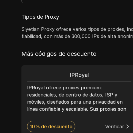
Tipos de Proxy
Siyetian Proxy ofrece varios tipos de proxies, 
fiabilidad, con más de 300,000 IPs de alta anonim
Más códigos de descuento
IPRoyal
co,
IPRoyal ofrece proxies premium:
o
residenciales, de centro de datos, ISP y
móviles, diseñados para una privacidad en
ATIS
línea confiable y escalable. Sus proxies son
dos
perfectos para tareas como la extracción de
on
datos web, la gestión de redes sociales, la
ar
10% de descuento
Verificar
ra
investigación de mercado y la