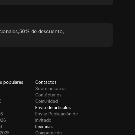
para desarrolladores con soporte experto
comp
24/7, Thordata ofrece una experiencia fluida
tota
y de alta disponibilidad para innovadores
Anon
centrados en datos de todo el mundo.
rápi
ionales
,
50% de descuento
,
nave
gran
s populares
Contactos
Sobre nosotros
Contáctanos
6
Comunidad
Envío de artículos
26
Enviar Publicación de
026
Invitado
6
Leer más
 2025
Comparación