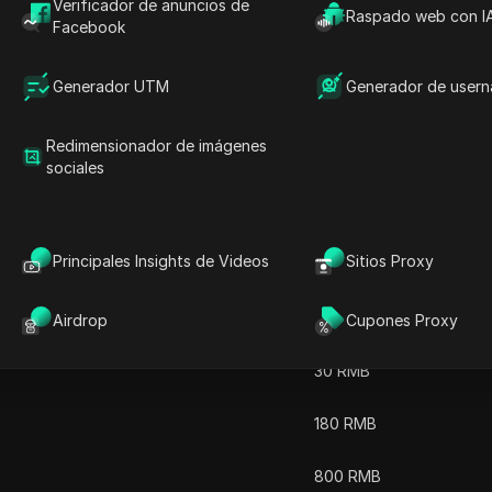
Verificador de anuncios de
 usuario, Siyetian proporciona una interfaz fácil de usar
Raspado web con I
Facebook
gura y sin interrupciones. Ya sea para uso personal o apli
nción al cliente lo convierten en una de las mejores opcion
Generador UTM
Generador de user
Redimensionador de imágenes
sociales
Principales Insights de Videos
Sitios Proxy
Airdrop
Cupones Proxy
Precio mensual
30 RMB
180 RMB
800 RMB