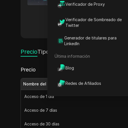
enfoque en la satisfacción del
Verificador de Proxy
una experiencia de internet se
de Siyetian y su excelente ate
Verificador de Sombreado de
Twitter
Otros
Generador de titulares para
LinkedIn
Precio
Tipos de Proxy
Última información
Blog
Precio
Redes de Afiliados
Nombre del plan
Acceso de 1 día
Acceso de 7 días
Acceso de 30 días