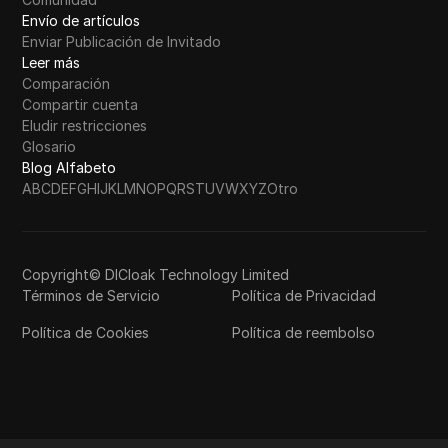
Envío de artículos
Enviar Publicación de Invitado
Leer más
Comparación
Compartir cuenta
Eludir restricciones
Glosario
Blog Alfabeto
A
B
C
D
E
F
G
H
I
J
K
L
M
N
O
P
Q
R
S
T
U
V
W
X
Y
Z
Otro
Copyright© DICloak Technology Limited
Términos de Servicio
Política de Privacidad
Política de Cookies
Política de reembolso