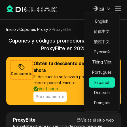
ES
English
Inicio
Cupones Proxy
ProxyElite
简体中文
Cupones y códigos promocionales válidos de
繁體中文
ProxyElite en 2025
Русский
Tiếng Việt
Obtén tu descuento de ProxyElite
ahora
Português
Descuento
El descuento se lanzará pronto, por favor,
Español
espere pacientemente.
Verificado
Deutsch
Próximamente
Français
ProxyElite
Visita el sitio web
ProxyElite ofrece un servicio de proxy premium,