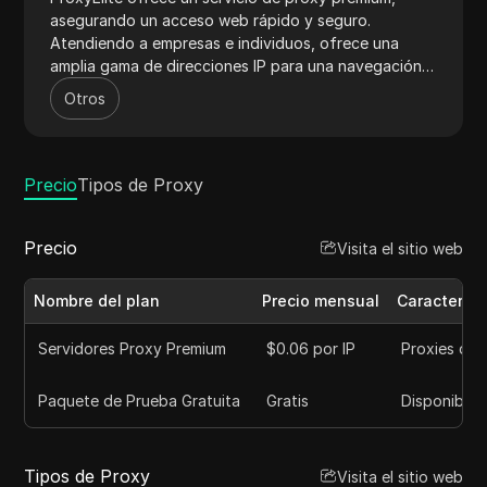
asegurando un acceso web rápido y seguro.
Atendiendo a empresas e individuos, ofrece una
amplia gama de direcciones IP para una navegación
versátil. Los sistemas avanzados de ProxyElite
Otros
minimizan la detección, lo que lo hace ideal para la
investigación de mercado y el análisis competitivo.
Su red robusta y soporte de primer nivel garantizan
un rendimiento confiable y la satisfacción del
Precio
Tipos de Proxy
usuario.
Precio
Visita el sitio web
Nombre del plan
Precio mensual
Característ
Servidores Proxy Premium
$0.06 por IP
Proxies de 
Paquete de Prueba Gratuita
Gratis
Disponible
Tipos de Proxy
Visita el sitio web