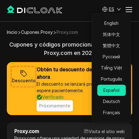
ES
English
Inicio
Cupones Proxy
Proxy.com
简体中文
Cupones y códigos promocionales válidos de
繁體中文
Proxy.com en 2025
Русский
Tiếng Việt
Obtén tu descuento de Proxy.com
ahora
Português
Descuento
El descuento se lanzará pronto, por favor,
Español
espere pacientemente.
Verificado
Deutsch
Próximamente
Français
Proxy.com
Visita el sitio web
Proxy.com ofrece una variedad de servicios de proxy