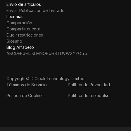
Envío de artículos
Enviar Publicación de Invitado
Leer más
Comparación
Compartir cuenta
Eludir restricciones
Glosario
Blog Alfabeto
A
B
C
D
E
F
G
H
I
J
K
L
M
N
O
P
Q
R
S
T
U
V
W
X
Y
Z
Otro
Copyright© DICloak Technology Limited
Términos de Servicio
Política de Privacidad
Política de Cookies
Política de reembolso