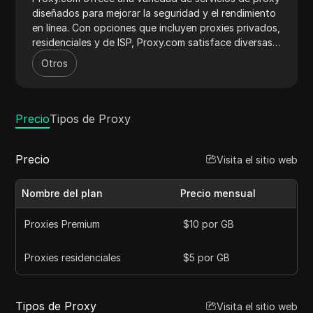
diseñados para mejorar la seguridad y el rendimiento
en línea. Con opciones que incluyen proxies privados,
residenciales y de ISP, Proxy.com satisface diversas
necesidades como la extracción de datos web, el
Otros
acceso a contenido restringido geográficamente y el
mantenimiento del anonimato en línea. La plataforma
garantiza un alto rendimiento con características
como baja latencia, alta disponibilidad y soporte
Precio
Tipos de Proxy
completo de API. La extensa red de IPs de Proxy.com
apoya actividades para individuos y empresas que
Precio
Visita el sitio web
buscan proxies en línea seguros y eficientes.
Nombre del plan
Precio mensual
Proxies Premium
$10 por GB
Proxies residenciales
$5 por GB
Tipos de Proxy
Visita el sitio web