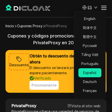
ES
English
Inicio
Cupones Proxy
PrivateProxy
简体中文
Cupones y códigos promocionales válidos de
繁體中文
PrivateProxy en 2025
Русский
Tiếng Việt
Obtén tu descuento de PrivateProxy
ahora
Português
Descuento
El descuento se lanzará pronto, por favor,
Español
espere pacientemente.
Verificado
Deutsch
Próximamente
Français
PrivateProxy
Visita el sitio web
PrivateProxy.me ofrece una variedad de servicios de