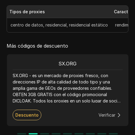
Tipos de proxies
Caracterí
centro de datos, residencial, residencial estático
rendimien
Más códigos de descuento
SX.ORG
SX.ORG - es un mercado de proxies fresco, con
direcciones IP de alta calidad de todo tipo y una
amplia gama de GEOs de proveedores confiables.
OBTEN 3GB GRATIS con el código promocional
DICLOAK. Todos los proxies en un solo lugar de socios
con alta calidad garantizada, así como nuestra propia
reserva de más de 12 millones de direcciones IP limpias.
Descuento
Verificar