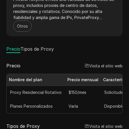
proxy, incluidos proxies de centro de datos,
residenciales y rotativos. Conocido por su alta
fiabilidad y amplia gama de IPs, PrivateProxy
garantiza conexiones rápidas y seguras adecuadas
Otros
para una variedad de usos, como la extracción de
datos web, la gestión de redes sociales y más. El
servicio admite los protocolos HTTP, HTTPS y
SOCKS5, ofreciendo planes de precios flexibles e
Precio
Tipos de Proxy
integración sin problemas con diversas herramientas.
Su atención al cliente dedicada y su garantía de
Precio
Visita el sitio web
calidad los convierten en una opción de confianza
tanto para empresas como para particulares.
Nombre del plan
Precio mensual
Característi
Proxy Residencial Rotativo
$150/mes
Solicitudes 
Planes Personalizados
Varía
Disponible p
Tipos de Proxy
Visita el sitio web