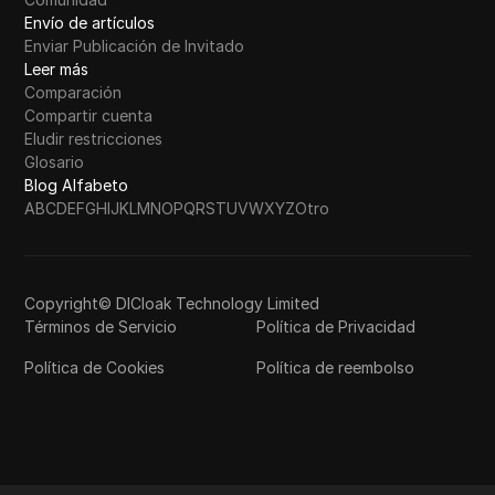
Envío de artículos
Enviar Publicación de Invitado
Leer más
Comparación
Compartir cuenta
Eludir restricciones
Glosario
Blog Alfabeto
A
B
C
D
E
F
G
H
I
J
K
L
M
N
O
P
Q
R
S
T
U
V
W
X
Y
Z
Otro
Copyright© DICloak Technology Limited
Términos de Servicio
Política de Privacidad
Política de Cookies
Política de reembolso