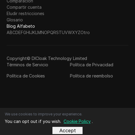
Comparación
Compartir cuenta
Eludir restricciones
Glosario
Blog Alfabeto
A
B
C
D
E
F
G
H
I
J
K
L
M
N
O
P
Q
R
S
T
U
V
W
X
Y
Z
Otro
Copyright© DICloak Technology Limited
Términos de Servicio
Política de Privacidad
Política de Cookies
Política de reembolso
We use cookies to improve your experience.
You can opt out if you wish.
Cookie Policy
.
Accept