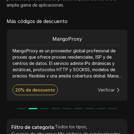
amplia gama de aplicaciones.
Más códigos de descuento
MangoProxy
MangoProxy es un proveedor global profesional de
proxies que ofrece proxies residenciales, ISP y de
centros de datos. El servicio admite IPs dinámicas y
estáticas, protocolos HTTP y SOCKS5, modelos de
precios flexibles y una amplia cobertura global. Mango
Proxy es adecuado para web scraping, plataformas
publicitarias, SEO, automatización y gestión de mú
20% de descuento
Verificar
Filtro de categoría
:
Todos los tipos
,
Cupones de alto proxy
,
Mis códigos de cupón privados
,