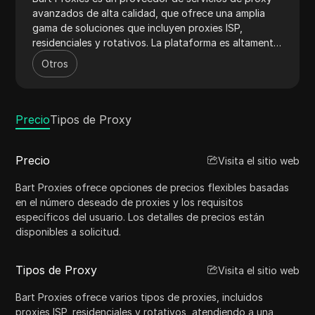
avanzados de alta calidad, que ofrece una amplia
gama de soluciones que incluyen proxies ISP,
residenciales y rotativos. La plataforma es altamente
versátil, atendiendo diversas necesidades en línea
Otros
como la extracción de datos, SEO y gestión de redes
sociales. Con una robusta red de proxies, Bart
Proxies garantiza un rendimiento óptimo, seguridad y
escalabilidad. La plataforma también cuenta con una
Precio
Tipos de Proxy
interfaz fácil de usar y documentación API completa,
lo que permite una integración y gestión sin
Precio
Visita el sitio web
problemas.
Bart Proxies ofrece opciones de precios flexibles basadas
en el número deseado de proxies y los requisitos
específicos del usuario. Los detalles de precios están
disponibles a solicitud.
Tipos de Proxy
Visita el sitio web
Bart Proxies ofrece varios tipos de proxies, incluidos
proxies ISP, residenciales y rotativos, atendiendo a una