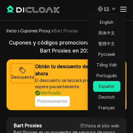
ES
English
Inicio
Cupones Proxy
Bart Proxies
简体中文
Cupones y códigos promocionales válidos de
繁體中文
Bart Proxies en 2025
Русский
Tiếng Việt
Obtén tu descuento de Bart Proxies
ahora
Português
Descuento
El descuento se lanzará pronto, por favor,
Español
espere pacientemente.
Verificado
Deutsch
Próximamente
Français
Bart Proxies
Visita el sitio web
Bart Proxies es un proveedor de servicios de proxy