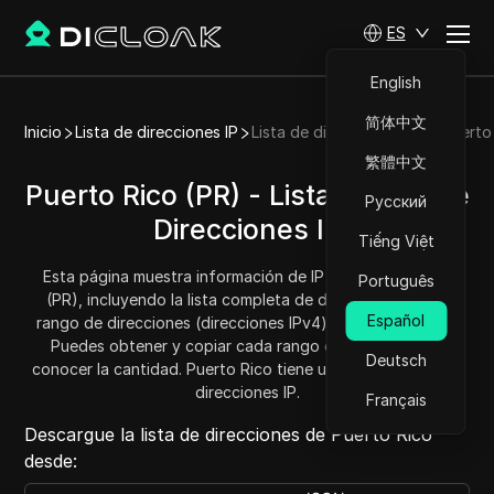
ES
English
简体中文
Inicio
Lista de direcciones IP
Lista de direcciones IP de Puerto
繁體中文
Puerto Rico (PR) - Lista/Rango de
Русский
Direcciones IP
Tiếng Việt
Esta página muestra información de IP para Puerto Rico
Português
(PR), incluyendo la lista completa de direcciones IP y el
Español
rango de direcciones (direcciones IPv4) para Puerto Rico.
Puedes obtener y copiar cada rango de direcciones y
Deutsch
conocer la cantidad. Puerto Rico tiene un total de 1164288
direcciones IP.
Français
Descargue la lista de direcciones de Puerto Rico
desde: