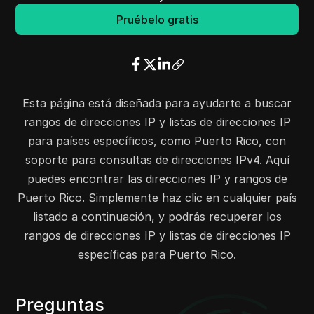
23.179.192.0
23.179.194.255
768
Pruébelo gratis
23.181.240.0
23.181.240.255
256
23.182.144.0
23.182.144.255
256
23.182.208.0
23.182.208.255
256
23.183.208.0
23.183.208.255
256
Esta página está diseñada para ayudarte a buscar
23.184.168.0
23.184.168.255
256
rangos de direcciones IP y listas de direcciones IP
23.162.64.0
23.162.64.255
256
para países específicos, como Puerto Rico, con
23.190.0.0
23.190.0.255
256
soporte para consultas de direcciones IPv4. Aquí
23.167.48.0
23.167.48.255
256
puedes encontrar las direcciones IP y rangos de
23.167.80.0
23.167.81.255
512
Puerto Rico. Simplemente haz clic en cualquier país
23.171.144.0
23.171.144.255
256
listado a continuación, y podrás recuperar los
23.172.32.0
23.172.32.255
256
rangos de direcciones IP y listas de direcciones IP
23.173.160.0
23.173.160.255
256
específicas para Puerto Rico.
23.249.128.0
23.249.143.255
4096
24.41.128.0
24.42.63.255
49152
Preguntas
24.48.192.0
24.48.255.255
16384