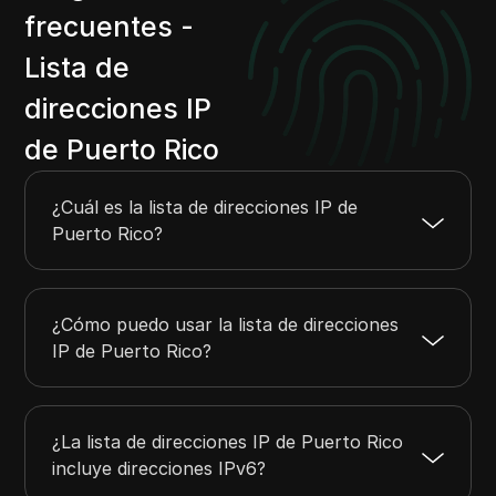
frecuentes -
24.50.192.0
24.50.255.255
16384
24.54.192.0
24.54.255.255
16384
Lista de
24.55.64.0
24.55.127.255
16384
direcciones IP
24.55.160.0
24.55.191.255
8192
de Puerto Rico
24.137.224.0
24.137.255.255
8192
24.138.192.0
24.138.255.255
16384
¿Cuál es la lista de direcciones IP de
Puerto Rico?
¿Cómo puedo usar la lista de direcciones
IP de Puerto Rico?
¿La lista de direcciones IP de Puerto Rico
incluye direcciones IPv6?