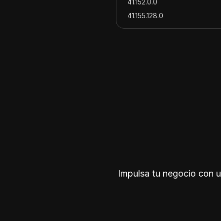
41.152.0.0
41.155.128.0
41.176.0.0
41.178.0.0
41.187.0.0
41.190.248.0
41.191.80.0
41.196.0.0
41.199.0.0
41.205.96.0
41.206.128.0
41.206.176.0
41.206.189.0
Impulsa tu negocio con u
41.215.240.0
41.217.224.0
41.218.128.0