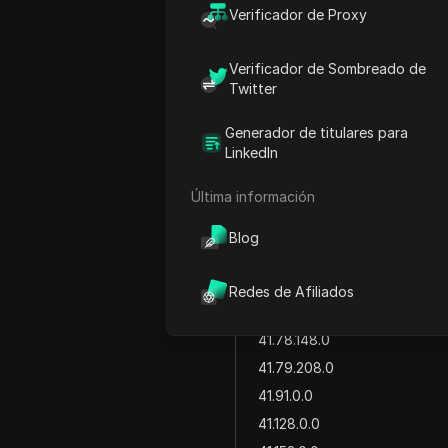
2.21.128.0
Verificador de Proxy
17.118.228.0
34.99.146.0
Verificador de Sombreado de
34.99.218.0
Twitter
34.103.162.0
Generador de titulares para
34.103.226.0
LinkedIn
34.124.72.0
Última información
31.6.10.0
41.68.0.0
Blog
45.85.188.0
41.77.136.0
Redes de Afiliados
41.78.20.0
41.78.148.0
41.79.208.0
41.91.0.0
41.128.0.0