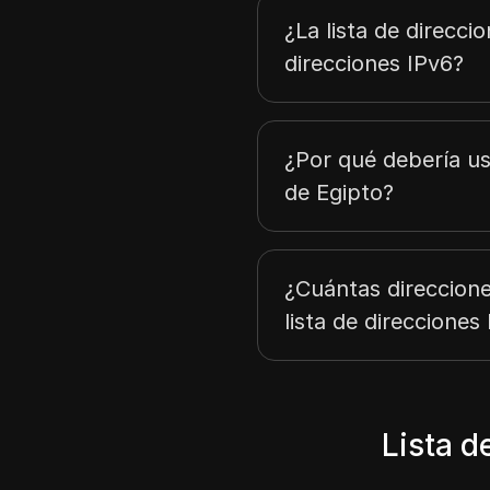
43.152.176.0
¿La lista de direcci
43.175.14.0
direcciones IPv6?
¿Por qué debería usa
de Egipto?
¿Cuántas direccione
lista de direcciones
Lista d