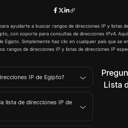
41.221.223.255
512
41.222.135.255
2048
41.222.175.255
2048
41.223.23.255
1024
para ayudarte a buscar rangos de direcciones IP y listas de
41.223.54.255
768
pto, con soporte para consultas de direcciones IPv4. Aqu
41.223.199.255
1024
de Egipto. Simplemente haz clic en cualquier país que se 
os rangos de direcciones IP y listas de direcciones IP espec
41.223.243.255
1024
41.239.255.255
524288
38.54.60.255
512
Pregun
38.60.226.255
256
direcciones IP de Egipto?
41.47.255.255
1048576
Lista 
41.63.72.255
256
41.65.255.255
131072
 lista de direcciones IP de
45.131.214.255
256
43.152.12.255
256
43.152.55.255
256