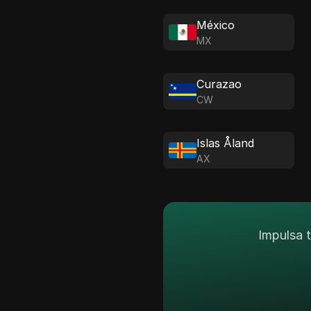
México
MX
Curazao
CW
Islas Åland
AX
Impulsa 