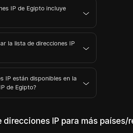
43.152.177.255
512
ones IP de Egipto incluye
43.175.14.255
256
r la lista de direcciones IP
s IP están disponibles en la
 IP de Egipto?
e direcciones IP para más países/