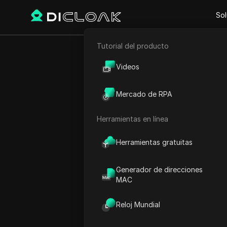
Sol
Tutorial del producto
Comercio electrónico
Inicio
Lista de direcciones 
Videos
Marketing de afiliación
Egip
Mercado de RPA
Raspado web
Esta página muestra informa
Herramientas en línea
de direcciones (direccion
Herramientas gratuitas
¿
Generador de direcciones
Descargue la lista
MAC
Reloj Mundial
Comenzar dirección IP