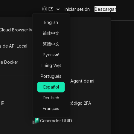
ES
Iniciar sesión
Descargar
English
 Cloud Browser MCP
简体中文
API Abierta
繁體中文
s de API Local
es IP
Русский
iones
ue Docker
de direcciones IP y el rango
Tiếng Việt
e direcciones y conocer la
Português
.
Cuál es el User Agent de mi
navegador
Español
Deutsch
 IP
Generador de código 2FA
Download
Français
Generador UUID