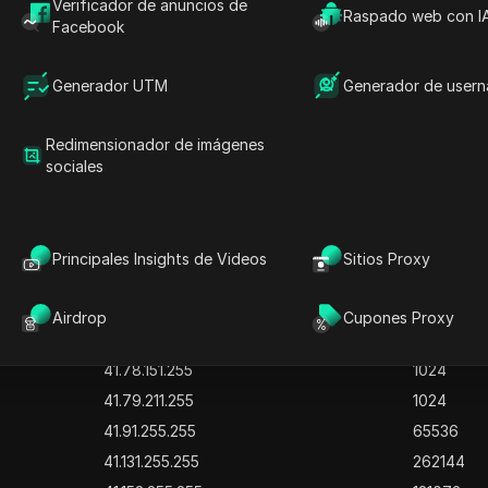
2.21.131.255
1024
Verificador de anuncios de
Raspado web con I
Facebook
17.118.231.255
1024
34.99.147.255
512
Generador UTM
Generador de user
34.99.219.255
512
34.103.163.255
512
Redimensionador de imágenes
34.103.226.255
256
sociales
34.124.72.255
256
31.6.10.255
256
41.69.255.255
131072
Principales Insights de Videos
Sitios Proxy
45.85.188.255
256
41.77.141.255
1536
Airdrop
Cupones Proxy
41.78.23.255
1024
41.78.151.255
1024
41.79.211.255
1024
41.91.255.255
65536
41.131.255.255
262144