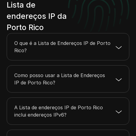
24.54.192.0
24.54.255.255
16384
Lista de
24.55.64.0
24.55.127.255
16384
endereços IP da
24.55.160.0
24.55.191.255
8192
Porto Rico
24.137.224.0
24.137.255.255
8192
24.138.192.0
24.138.255.255
16384
O que é a Lista de Endereços IP de Porto
Rico?
Como posso usar a Lista de Endereços
IP de Porto Rico?
A Lista de endereços IP de Porto Rico
inclui endereços IPv6?