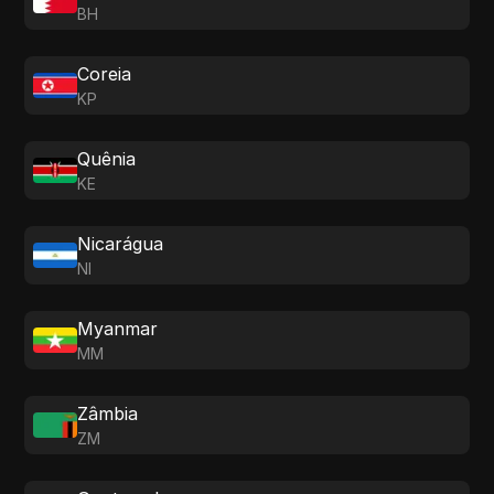
BH
Coreia
KP
Quênia
KE
Nicarágua
NI
Myanmar
MM
Zâmbia
ZM