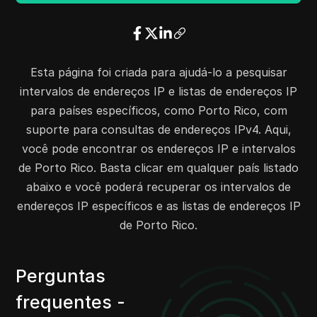
23.181.240.0
23.181.240.255
256
23.182.144.0
23.182.144.255
256
23.182.208.0
23.182.208.255
256
23.183.208.0
23.183.208.255
256
Esta página foi criada para ajudá-lo a pesquisar
23.184.168.0
23.184.168.255
256
intervalos de endereços IP e listas de endereços IP
23.162.64.0
23.162.64.255
256
para países específicos, como Porto Rico, com
23.190.0.0
23.190.0.255
256
suporte para consultas de endereços IPv4. Aqui,
23.167.48.0
23.167.48.255
256
você pode encontrar os endereços IP e intervalos
23.167.80.0
23.167.81.255
512
de Porto Rico. Basta clicar em qualquer país listado
23.171.144.0
23.171.144.255
256
abaixo e você poderá recuperar os intervalos de
23.172.32.0
23.172.32.255
256
endereços IP específicos e as listas de endereços IP
23.173.160.0
23.173.160.255
256
de Porto Rico.
23.249.128.0
23.249.143.255
4096
24.41.128.0
24.42.63.255
49152
Perguntas
24.48.192.0
24.48.255.255
16384
frequentes -
24.50.192.0
24.50.255.255
16384