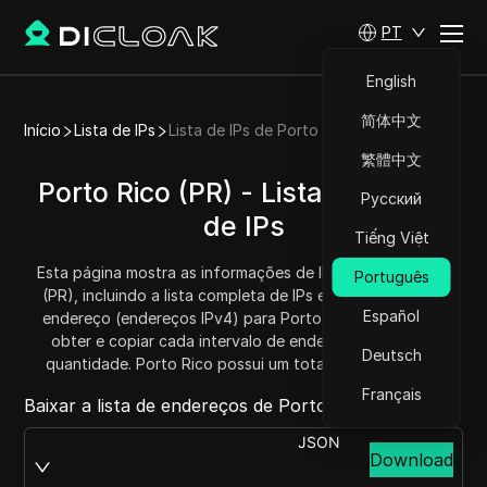
PT
English
简体中文
Início
Lista de IPs
Lista de IPs de Porto Rico
繁體中文
Porto Rico (PR) - Lista/Intervalo
Русский
de IPs
Tiếng Việt
Esta página mostra as informações de IP para Porto Rico
Português
(PR), incluindo a lista completa de IPs e os intervalos de
Español
endereço (endereços IPv4) para Porto Rico. Você pode
obter e copiar cada intervalo de endereços e saber a
Deutsch
quantidade. Porto Rico possui um total de 1164288 IPs.
Français
Baixar a lista de endereços de Porto Rico de:
JSON
Download