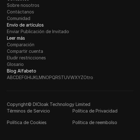
Sobre nosotros
Contáctanos
Comunidad
Envío de artículos
Enviar Publicación de Invitado
Leer más
Comparación
Compartir cuenta
Eludir restricciones
Glosario
Blog Alfabeto
A
B
C
D
E
F
G
H
I
J
K
L
M
N
O
P
Q
R
S
T
U
V
W
X
Y
Z
Otro
Copyright© DICloak Technology Limited
Términos de Servicio
Política de Privacidad
Política de Cookies
Política de reembolso