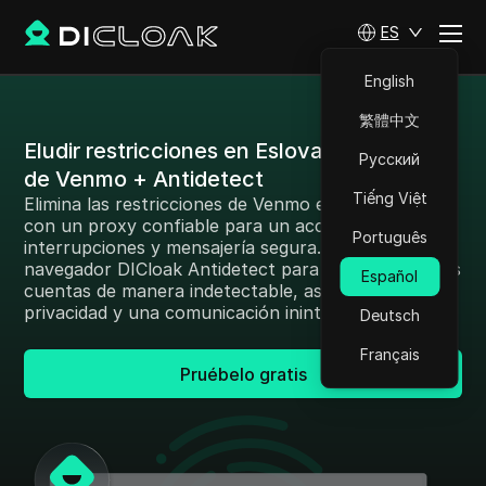
ES
English
繁體中文
Eludir restricciones en Eslovaquia: Proxy
Русский
de Venmo + Antidetect
Tiếng Việt
Elimina las restricciones de Venmo en Eslovaquia
con un proxy confiable para un acceso sin
Português
interrupciones y mensajería segura. Utiliza el
navegador DICloak Antidetect para operar múltiples
Español
cuentas de manera indetectable, asegurando la
privacidad y una comunicación ininterrumpida.
Deutsch
Français
Pruébelo gratis