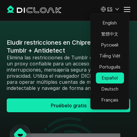
ES
English
繁體中文
Eludir restricciones en Chipre: Proxy de
Русский
Tumblr + Antidetect
Tiếng Việt
Elimina las restricciones de Tumblr en Chipre con
un proxy confiable para un acceso sin
Português
interrupciones, mensajería segura y mayor
privacidad. Utiliza el navegador DICloak Antidetect
Español
para operar múltiples cuentas de manera
indetectable y navegar de forma anónima.
Deutsch
Français
Pruébelo gratis