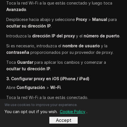
Toca la red Wi-Fi a la que estás conectado y luego toca
Avanzado
.
Desplácese hacia abajo y seleccione
Proxy
>
Manual
para
ocultar su dirección IP
.
Introduzca la
dirección IP del proxy
y el
número de puerto
.
Si es necesario, introduzca el
nombre de usuario
y la
contraseña
proporcionados por su proveedor de proxy.
Toca
Guardar
para aplicar los cambios y comenzar a
ocultar tu dirección IP
.
3. Configurar proxy en iOS (iPhone / iPad)
Abre
Configuración
>
Wi-Fi
.
Toca la red Wi-Fi a la que estás conectado.
We use cookies to improve your experience.
Desplácese hacia abajo hasta la sección
Proxy HTTP
y
You can opt out if you wish.
Cookie Policy
.
seleccione
Manual
para
ocultar su dirección IP
.
Accept
Introduzca la
dirección IP del servidor proxy
y el
número