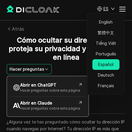
ES
English
Atrás
繁體中文
Cómo ocultar su dirección IP:
Tiếng Việt
proteja su privacidad y anonimato
Português
en línea
Español
Hacer preguntas
Deutsch
Sandra Anderson
Abrir en ChatGPT
Français
24 sep 2025
9
minuto de lectura
Hacer preguntas sobre esta página
Compartir con
Abrir en Claude
Copy Link
Hacer preguntas sobre esta página
¿Alguna vez te has preguntado cómo ocultar tu dirección IP
cuando navegas por Internet? Tu dirección IP es más que