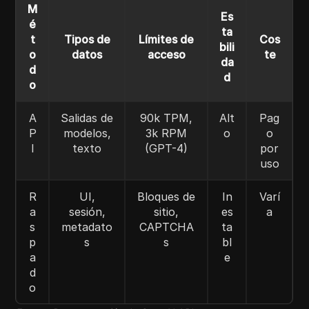
M
Es
é
ta
t
Tipos de
Límites de
Cos
bili
o
datos
acceso
te
da
d
d
o
A
Salidas de
90k TPM,
Alt
Pag
P
modelos,
3k RPM
o
o
I
texto
(GPT-4)
por
uso
R
UI,
Bloques de
In
Varí
a
sesión,
sitio,
es
a
s
metadato
CAPTCHA
ta
p
s
s
bl
a
e
d
o