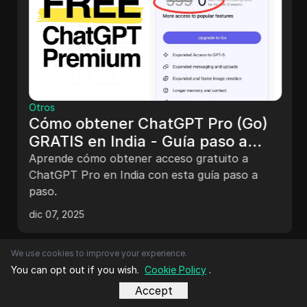
Otros
Cómo obtener ChatGPT Pro (Go)
GRATIS en India - Guía paso a
paso
Aprende cómo obtener acceso gratuito a
ChatGPT Pro en India con esta guía paso a
paso.
dic 07, 2025
We use cookies to improve your experience.
You can opt out if you wish.
Cookie Policy
.
Accept