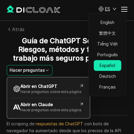
ES
English
Atrás
繁體中文
Guía de ChatGPT Scraper:
Tiếng Việt
Riesgos, métodos y flujos de
Português
trabajo más seguros para 2024
Español
Hacer preguntas
Deutsch
Charles Martinez
Abrir en ChatGPT
Français
02 jun 2026
8
minuto de lectura
Hacer preguntas sobre esta página
Compartir con
Abrir en Claude
Copy Link
Hacer preguntas sobre esta página
El scraping de
respuestas de ChatGPT
con bots de
navegador ha aumentado desde que los precios de la API