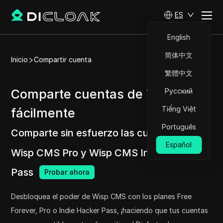
ES
English
简体中文
Inicio
Compartir cuenta
繁體中文
Comparte cuentas de Wisp CMS
Русский
Tiếng Việt
fácilmente
Português
Comparte sin esfuerzo las cuentas de
Español
Wisp CMS Pro y Wisp CMS Indie Hacker
Pass
Probar ahora
Desbloquea el poder de Wisp CMS con los planes Free
Forever, Pro o Indie Hacker Pass, ¡haciendo que tus cuentas