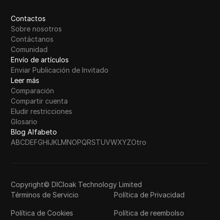
Contactos
Sobre nosotros
Contáctanos
Comunidad
Envío de artículos
Enviar Publicación de Invitado
Leer más
Comparación
Compartir cuenta
Eludir restricciones
Glosario
Blog Alfabeto
A
B
C
D
E
F
G
H
I
J
K
L
M
N
O
P
Q
R
S
T
U
V
W
X
Y
Z
Otro
Copyright© DICloak Technology Limited
Términos de Servicio
Política de Privacidad
Política de Cookies
Política de reembolso