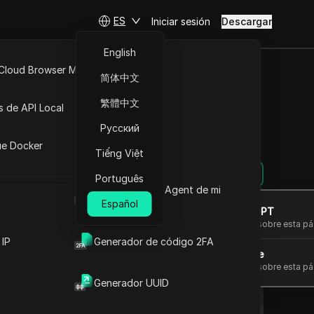
ES
Iniciar sesión
Descargar
English
 Cloud Browser MCP
简体中文
API Abierta
繁體中文
s de API Local
pp fácilmente
Русский
iones
ue Docker
Tiếng Việt
Hacer preguntas
Português
Cuál es el User Agent de mi
navegador
Español
Abrir en ChatGPT
Hacer preguntas sobre esta pá
 IP
Generador de código 2FA
Abrir en Claude
Hacer preguntas sobre esta pá
Generador UUID