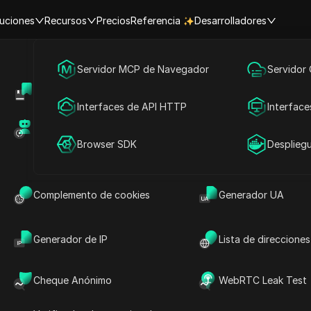
uciones
Recursos
Precios
Referencia
Desarrolladores
Marketing en redes sociales
Servidor MCP de Navegador
Servidor
Centro de Ayuda
Compartir cuenta
Publicidad
Interfaces de API HTTP
Interface
ntas de Storychat.a
Mercado de RPA (MCP)
Mercado de extens
Compartir cuenta
Browser SDK
Desplieg
as cuentas de
torychat.app Premium
Complemento de cookies
Generador UA
Generador de IP
Lista de direcciones
ychat.app! Ya sea que estés en el plan Starter,
Cheque Anónimo
WebRTC Leak Test
 cuenta entre dispositivos sin exponer nunca tus
o fluido a las funciones de Storychat: pruébalo