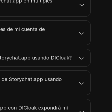
chat.app en múltiples
les de mi cuenta de
Storychat.app usando DICloak?
a de Storychat.app usando
app con DICloak expondrá mi