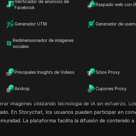
Verificador de anuncios de
Raspado web con I
tas más rápidas con Basic por solo $5/mes, o
Facebook
s con el plan Premium a $10/mes. ¡Comienza a
Generador UTM
Generador de user
I
Roleplay de IA
Generador de Imágenes AI
Redimensionador de imágenes
sociales
Principales Insights de Videos
Sitios Proxy
Airdrop
Cupones Proxy
impulsada por IA diseñada para ayudar a los creadores a 
nerar imágenes utilizando tecnología de IA sin esfuerzo. 
ado. En Storychat, los usuarios pueden participar en conv
omunidad. La plataforma facilita la difusión de contenido 