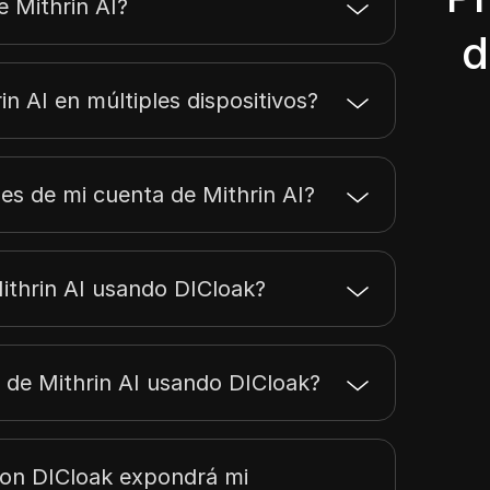
 Mithrin AI?
d
n AI en múltiples dispositivos?
es de mi cuenta de Mithrin AI?
ithrin AI usando DICloak?
 de Mithrin AI usando DICloak?
con DICloak expondrá mi