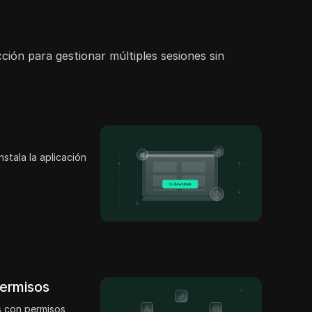
ión para gestionar múltiples sesiones sin
nstala la aplicación
permisos
 con permisos