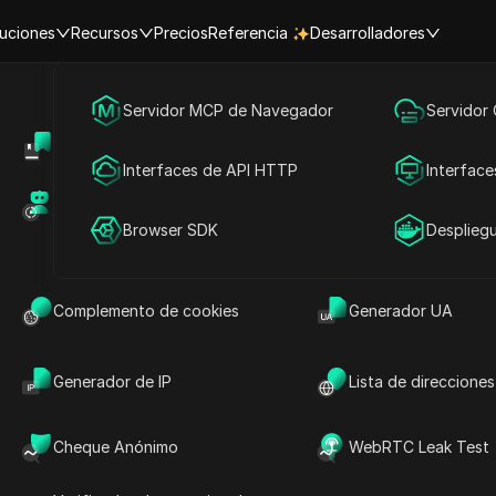
uciones
Recursos
Precios
Referencia
Desarrolladores
Marketing en redes sociales
Servidor MCP de Navegador
Servidor
Centro de Ayuda
Compartir cuenta
Publicidad
Interfaces de API HTTP
Interface
entas de Mithrin A
Mercado de RPA (MCP)
Mercado de extens
Compartir cuenta
Browser SDK
Desplieg
s cuentas de Mithrin AI
 y Mithrin AI Large.
Complemento de cookies
Generador UA
Generador de IP
Lista de direcciones
función de compartir cuenta! Ya sea que estés en
Cheque Anónimo
WebRTC Leak Test
des compartir fácilmente tu cuenta entre
o contraseñas. Disfruta de una colaboración fluida