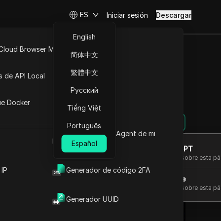
ES
Iniciar sesión
Descargar
English
 Cloud Browser MCP
简体中文
API Abierta
繁體中文
s de API Local
I fácilmente
Русский
iones
ue Docker
Tiếng Việt
Hacer preguntas
Português
Cuál es el User Agent de mi
navegador
Español
Abrir en ChatGPT
Hacer preguntas sobre esta pá
 IP
Generador de código 2FA
Abrir en Claude
Hacer preguntas sobre esta pá
Generador UUID