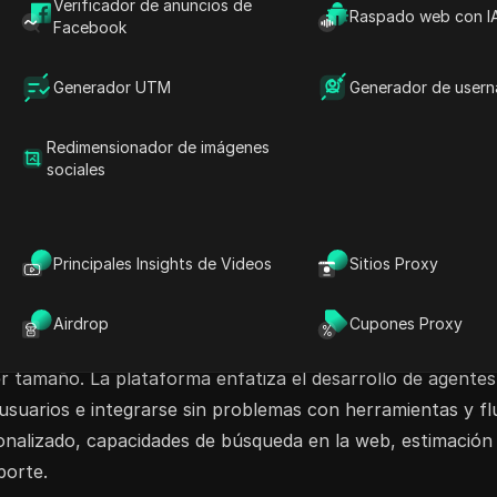
Verificador de anuncios de
Raspado web con I
nza con solo 1 agente en el plan Gratis. ¡Haz que
Facebook
segura hoy!
Generador UTM
Generador de user
los de Lenguaje Grandes LLMs
Redimensionador de imágenes
Planificación con AI
sociales
Principales Insights de Videos
Sitios Proxy
 para crear agentes de IA, permitiendo a los usuarios desa
Airdrop
Cupones Proxy
fusionar modelos de lenguaje sofisticados con una interfaz 
ier tamaño. La plataforma enfatiza el desarrollo de agente
usuarios e integrarse sin problemas con herramientas y flu
nalizado, capacidades de búsqueda en la web, estimación d
porte.