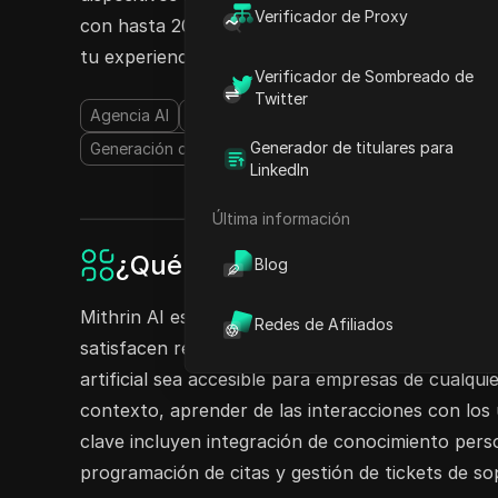
Verificador de Proxy
con hasta 20 agentes en el plan Grande, o comie
tu experiencia con Mithrin AI sea más flexible y 
Verificador de Sombreado de
Twitter
Agencia AI
Chatbot AI
NoCode y LowCode
Mode
Generador de titulares para
Generación de Leads con AI
Atención al Cliente AI
LinkedIn
Última información
¿Qué es Mithrin AI?
Blog
Mithrin AI es una plataforma sin código diseñada
Redes de Afiliados
satisfacen requisitos comerciales específicos. Al 
artificial sea accesible para empresas de cualqu
contexto, aprender de las interacciones con los 
clave incluyen integración de conocimiento perso
programación de citas y gestión de tickets de so