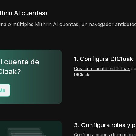
thrin AI cuentas)
a o múltiples Mithrin AI cuentas, un navegador antidetecc
1. Configura DICloak
i cuenta de
Crea una cuenta en DICloak
e i
Cloak?
DICloak.
ás
3. Configura roles y 
Configura grupos de miembros