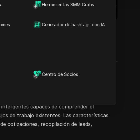
A
Herramientas SMM Gratis
names
Generador de hashtags con IA
Centro de Socios
rrollar asistentes de IA personalizados que
intuitiva, Mithrin AI hace que la inteligencia
s inteligentes capaces de comprender el
jos de trabajo existentes. Las características
e cotizaciones, recopilación de leads,