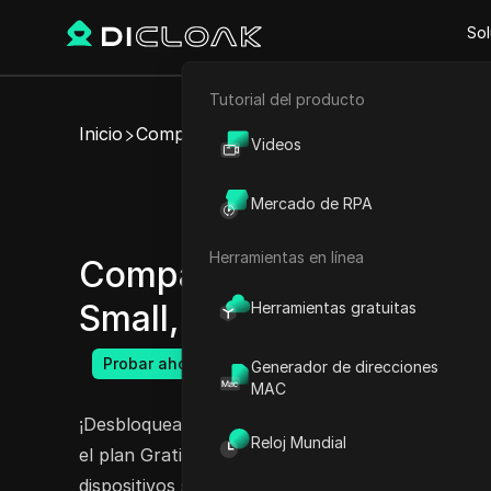
Sol
Tutorial del producto
Comercio electrónico
Inicio
Compartir cuenta
Videos
Marketing de afiliación
Comparte cu
Mercado de RPA
Raspado web
Herramientas en línea
Comparte sin esfuerzo la
Small, Mithrin AI Medium
Herramientas gratuitas
Probar ahora
Generador de direcciones
MAC
¡Desbloquea el poder de Mithrin AI con nuestra 
Reloj Mundial
el plan Gratis, Pequeño, Mediano o Grande, pue
dispositivos sin exponer nunca tus credenciales 