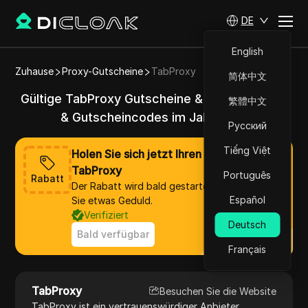
DE
English
Zuhause
Proxy-Gutscheine
TabProxy
简体中文
Gültige TabProxy Gutscheine & Aktionscodes
繁體中文
& Gutscheincodes im Jahr 2025
Русский
Tiếng Việt
Holen Sie sich jetzt Ihren Rabatt von
TabProxy
Português
Rabatt
Der Rabatt wird bald gestartet, bitte haben
Español
Sie etwas Geduld.
Verifiziert
Deutsch
Bald verfügbar
Français
TabProxy
Besuchen Sie die Website
TabProxy ist ein vertrauenswürdiger Anbieter