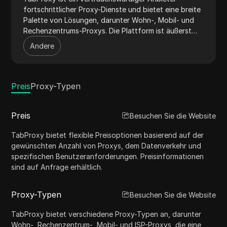
fortschrittlicher Proxy-Dienste und bietet eine breite
Palette von Lösungen, darunter Wohn-, Mobil- und
Rechenzentrums-Proxys. Die Plattform ist äußerst
vielseitig und erfüllt verschiedene Online-Bedürfnisse
Andere
wie Web-Scraping, SEO und Social Media
Management. Mit einem robusten Proxy-Netzwerk
gewährleistet TabProxy optimale Leistung, Sicherheit
und Skalierbarkeit. Die Plattform ist außerdem mit
Preis
Proxy-Typen
einer benutzerfreundlichen Oberfläche und
umfassender API-Dokumentation ausgestattet, die
Preis
Besuchen Sie die Website
eine nahtlose Integration und Verwaltung ermöglicht.
TabProxy bietet flexible Preisoptionen basierend auf der
gewünschten Anzahl von Proxys, dem Datenverkehr und
spezifischen Benutzeranforderungen. Preisinformationen
sind auf Anfrage erhältlich.
Proxy-Typen
Besuchen Sie die Website
TabProxy bietet verschiedene Proxy-Typen an, darunter
Wohn-, Rechenzentrum-, Mobil- und ISP-Proxys, die eine