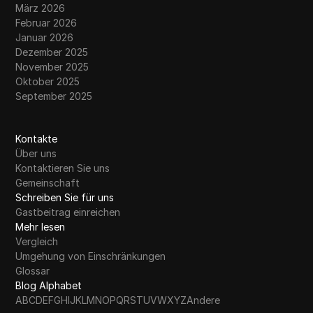
März 2026
Februar 2026
Januar 2026
Dezember 2025
November 2025
Oktober 2025
September 2025
Kontakte
Über uns
Kontaktieren Sie uns
Gemeinschaft
Schreiben Sie für uns
Gastbeitrag einreichen
Mehr lesen
Vergleich
Umgehung von Einschränkungen
Glossar
Blog Alphabet
A
B
C
D
E
F
G
H
I
J
K
L
M
N
O
P
Q
R
S
T
U
V
W
X
Y
Z
Andere