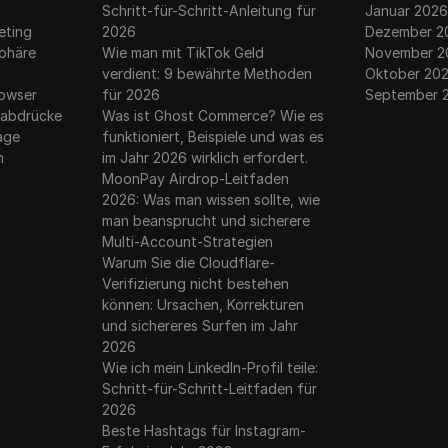
g
Schritt-für-Schritt-Anleitung für
Januar 2026
eting
2026
Dezember 2
sphäre
Wie man mit TikTok Geld
November 2
verdient: 9 bewährte Methoden
Oktober 20
rowser
für 2026
September 
erabdrücke
Was ist Ghost Commerce? Wie es
rage
funktioniert, Beispiele und was es
n
im Jahr 2026 wirklich erfordert.
MoonPay Airdrop-Leitfaden
2026: Was man wissen sollte, wie
man beansprucht und sicherere
Multi-Account-Strategien
Warum Sie die Cloudflare-
Verifizierung nicht bestehen
können: Ursachen, Korrekturen
und sichereres Surfen im Jahr
2026
Wie ich mein LinkedIn-Profil teile:
Schritt-für-Schritt-Leitfaden für
2026
Beste Hashtags für Instagram-