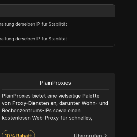
ltung derselben IP für Stabilität
ltung derselben IP für Stabilität
PlainProxies
PlainProxies bietet eine vielseitige Palette
Mit 
von Proxy-Diensten an, darunter Wohn- und
und 
Rechenzentrums-IPs sowie einen
Adre
kostenlosen Web-Proxy für schnelles,
hera
anonymes Surfen. Mit dem kostenlosen
Scra
Proxy von PlainProxies können Sie
der 
10% Rabatt
Überprüfen
30%