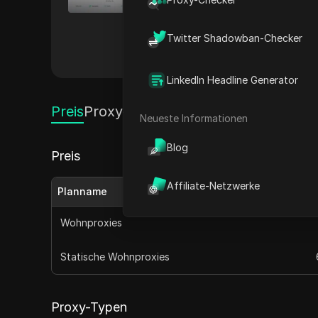
Online-Privatsphäre suchen.
gewährleistet SwiftProxy ano
Twitter Shadowban-Checker
Andere
LinkedIn Headline Generator
Preis
Proxy-Typen
Neueste Informationen
Blog
Preis
Affiliate-Netzwerke
Planname
Wohnproxies
Statische Wohnproxies
Proxy-Typen