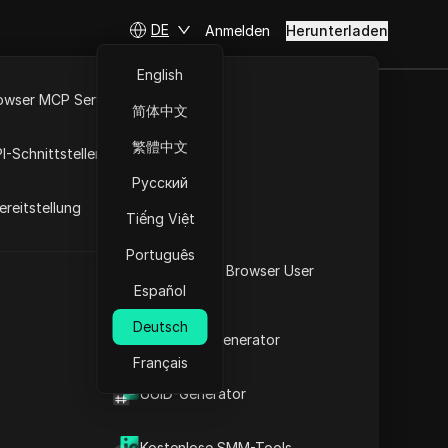
DE
Anmelden
Herunterladen
English
owser MCP Server
简体中文
RPA-Markt
heincodes im Jahr 2025
繁體中文
I-Schnittstellen
Русский
reitstellung
Tiếng Việt
Português
Was ist mein Browser User
Bald verfügbar
Español
Agent
Deutsch
2FA-Code-Generator
Français
t
UUID-Generator
Besuchen Sie die Website
zer verschrieben, die eine verbesserte
Kostenlose SMM-Tools