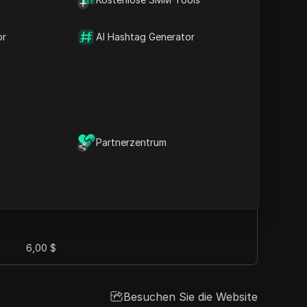
und robusten Datenschutz zu bieten,
ber alle Geräte hinweg.
or
AI Hashtag Generator
Partnerzentrum
Besuchen Sie die Website
Preis pro IP pro Monat
6,00 $
Besuchen Sie die Website