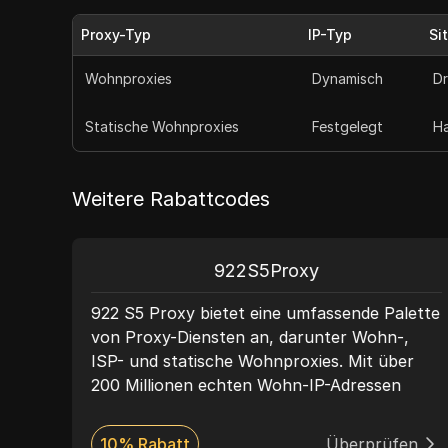
Proxy-Typ
IP-Typ
Si
Wohnproxies
Dynamisch
Dr
Statische Wohnproxies
Festgelegt
Ha
Weitere Rabattcodes
922S5Proxy
nte
922 S5 Proxy bietet eine umfassende Palette
l-
von Proxy-Diensten an, darunter Wohn-,
ISP- und statische Wohnproxies. Mit über
200 Millionen echten Wohn-IP-Adressen
uste
gewährleistet 922 S5 Proxy hohe
Anonymität und Netzwerksicherheit, was es
en
10% Rabatt
Überprüfen