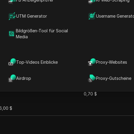
 Mit dem Engagement, Hochgeschwindigkeitsverbindungen 
nymes Surfen und uneingeschränkten Zugriff auf Inhalte ü
UTM Generator
Username Generat
Bildgrößen-Tool für Social
Media
Top-Videos Einblicke
Proxy-Websites
Airdrop
Proxy-Gutscheine
Monatlicher Preis
Preis pro GB
0,70 $
6,00 $