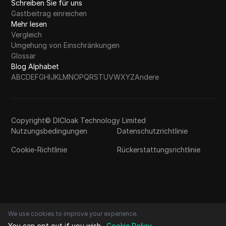
Schreiben Sie für uns
Gastbeitrag einreichen
Mehr lesen
Vergleich
Umgehung von Einschränkungen
Glossar
Blog Alphabet
A
B
C
D
E
F
G
H
I
J
K
L
M
N
O
P
Q
R
S
T
U
V
W
X
Y
Z
Andere
Copyright© DICloak Technology Limited
Nutzungsbedingungen
Datenschutzrichtlinie
Cookie-Richtlinie
Rückerstattungsrichtlinie
We use cookies to improve your experience.
You can opt out if you wish.
Cookie Policy
.