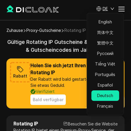
DE
English
Zuhause
Proxy-Gutscheine
Rotating IP
简体中文
Gültige Rotating IP Gutscheine & Aktionscodes
繁體中文
& Gutscheincodes im Jahr 2025
Русский
Tiếng Việt
Holen Sie sich jetzt Ihren Rabatt von
Rotating IP
Português
Rabatt
Der Rabatt wird bald gestartet, bitte haben
Español
Sie etwas Geduld.
Verifiziert
Deutsch
Bald verfügbar
Français
Rotating IP
Besuchen Sie die Website
Rotating IP bietet einen Premium-Proxy-Service, der