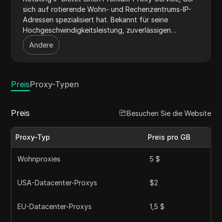
sich auf rotierende Wohn- und Rechenzentrums-IP-
Adressen spezialisiert hat. Bekannt für seine
Hochgeschwindigkeitsleistung, zuverlässigen
Verbindungen und umfangreiche globale Reichweite,
Andere
ist Rotating IP ideal zur Verbesserung der Online-
Privatsphäre, zum Umgehen von Geo-
Einschränkungen und zur Optimierung von Web-
Scraping-Operationen, die sowohl für persönliche als
Preis
Proxy-Typen
auch für geschäftliche Anwendungen konzipiert sind.
Preis
Besuchen Sie die Website
Proxy-Typ
Preis pro GB
Wohnproxies
5 $
USA-Datacenter-Proxys
$2
EU-Datacenter-Proxys
1,5 $