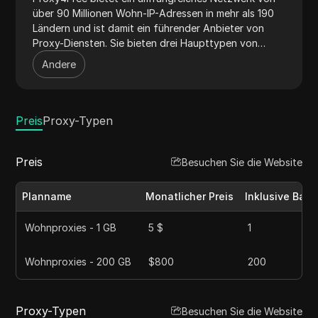
über 90 Millionen Wohn-IP-Adressen in mehr als 190
Ländern und ist damit ein führender Anbieter von
Proxy-Diensten. Sie bieten drei Haupttypen von
Proxys an: Wohnproxies, statische Wohnproxies und
Andere
unbegrenzte Wohnproxies, die verschiedenen
Bedürfnissen wie Web-Scraping, SEO-Überwachung
und Datensammlung gerecht werden. Mit Funktionen
wie unbegrenzten gleichzeitigen Sitzungen, hohen
Preis
Proxy-Typen
Erfolgsquoten und detailliertem Geo-Targeting
gewährleistet Proxy4Free zuverlässige und
Preis
Besuchen Sie die Website
hochgeschwindigkeitsverbindungen. Ihr
benutzerfreundliches Dashboard und umfassender
Support machen die Verwaltung und Nutzung von
Planname
Monatlicher Preis
Inklusive Band
Proxys für Unternehmen und Privatpersonen nahtlos.
Wohnproxies - 1 GB
5 $
1
Wohnproxies - 200 GB
$800
200
Proxy-Typen
Besuchen Sie die Website