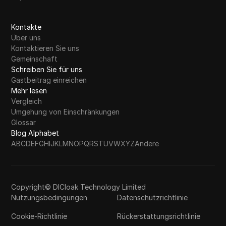
Kontakte
Über uns
Kontaktieren Sie uns
Gemeinschaft
Schreiben Sie für uns
Gastbeitrag einreichen
Mehr lesen
Vergleich
Umgehung von Einschränkungen
Glossar
Blog Alphabet
A
B
C
D
E
F
G
H
I
J
K
L
M
N
O
P
Q
R
S
T
U
V
W
X
Y
Z
Andere
Copyright© DICloak Technology Limited
Nutzungsbedingungen
Datenschutzrichtlinie
Cookie-Richtlinie
Rückerstattungsrichtlinie