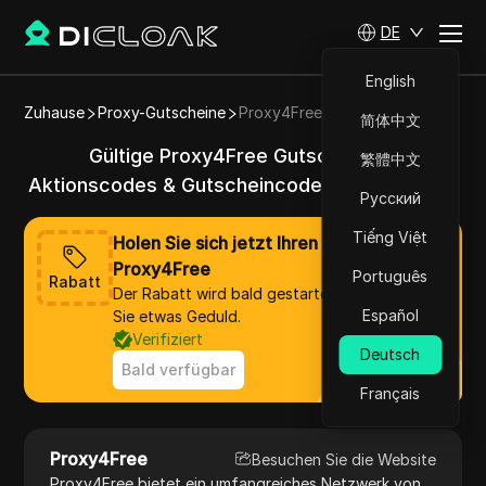
DE
English
Zuhause
Proxy-Gutscheine
Proxy4Free
简体中文
Gültige Proxy4Free Gutscheine &
繁體中文
Aktionscodes & Gutscheincodes im Jahr 2025
Русский
Tiếng Việt
Holen Sie sich jetzt Ihren Rabatt von
Proxy4Free
Português
Rabatt
Der Rabatt wird bald gestartet, bitte haben
Español
Sie etwas Geduld.
Verifiziert
Deutsch
Bald verfügbar
Français
Proxy4Free
Besuchen Sie die Website
Proxy4Free bietet ein umfangreiches Netzwerk von