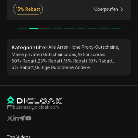
wettbewerbsfähigen Preisgestaltung pro IP,
vollständig anonymen Konfigurationen und einem
15% Rabatt
Überprüfen
heldenhaften Support rund um die Uhr liefert
Anonymous Proxies schnelle und zuverlässige
Verbindungen für alles, von alltäglichem Surfen bis hin
zu Automatisierung im großen Maßstab.
Kategoriefilter
:
Alle Arten
,
Hohe Proxy-Gutscheine
,
Meine privaten Gutscheincodes
,
Aktionscodes
,
50% Rabatt
,
23% Rabatt
,
15% Rabatt
,
10% Rabatt
,
5% Rabatt
,
Gültige Gutscheine
,
Andere
business@dicloak.com
Top Videos