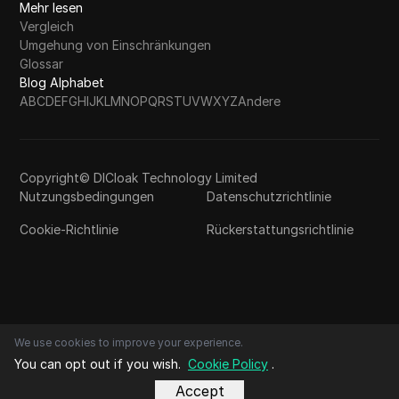
Mehr lesen
Vergleich
Umgehung von Einschränkungen
Glossar
Blog Alphabet
A
B
C
D
E
F
G
H
I
J
K
L
M
N
O
P
Q
R
S
T
U
V
W
X
Y
Z
Andere
Copyright© DICloak Technology Limited
Nutzungsbedingungen
Datenschutzrichtlinie
Cookie-Richtlinie
Rückerstattungsrichtlinie
We use cookies to improve your experience.
You can opt out if you wish.
Cookie Policy
.
Accept