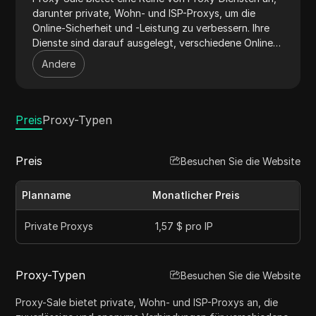
darunter private, Wohn- und ISP-Proxys, um die
Online-Sicherheit und -Leistung zu verbessern. Ihre
Dienste sind darauf ausgelegt, verschiedene Online-
Aktivitäten wie Web-Scraping, den Zugriff auf geo-
Andere
restriktierte Inhalte und die Wahrung der Online-
Anonymität zu unterstützen. Mit einem
umfangreichen Netzwerk von IPs, hoher
Verfügbarkeit und umfassender API-Unterstützung
Preis
Proxy-Typen
gewährleistet Proxy-Sale zuverlässige und effiziente
Proxy-Lösungen für Einzelpersonen und
Preis
Besuchen Sie die Website
Unternehmen.
Planname
Monatlicher Preis
Private Proxys
1,57 $ pro IP
Proxy-Typen
Besuchen Sie die Website
Proxy-Sale bietet private, Wohn- und ISP-Proxys an, die