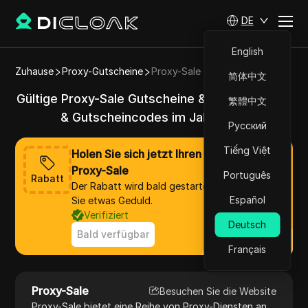
DE
English
Zuhause
Proxy-Gutscheine
Proxy-Sale
简体中文
Gültige Proxy-Sale Gutscheine & Aktionscodes
繁體中文
& Gutscheincodes im Jahr 2025
Русский
Tiếng Việt
Holen Sie sich jetzt Ihren Rabatt von
Proxy-Sale
Português
Rabatt
Der Rabatt wird bald gestartet, bitte haben
Español
Sie etwas Geduld.
Verifiziert
Deutsch
Bald verfügbar
Français
Proxy-Sale
Besuchen Sie die Website
Proxy-Sale bietet eine Reihe von Proxy-Diensten an,