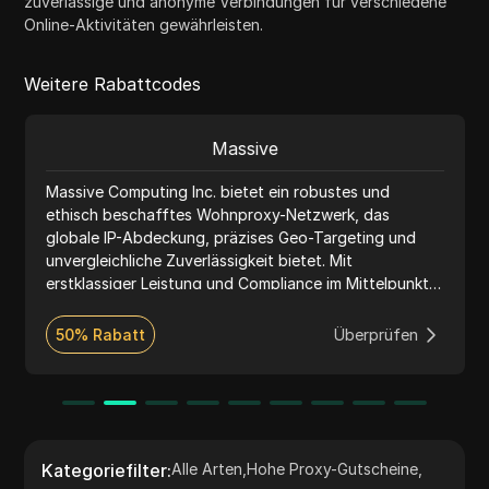
zuverlässige und anonyme Verbindungen für verschiedene
Online-Aktivitäten gewährleisten.
Weitere Rabattcodes
Massive
Massive Computing Inc. bietet ein robustes und
ethisch beschafftes Wohnproxy-Netzwerk, das
globale IP-Abdeckung, präzises Geo-Targeting und
unvergleichliche Zuverlässigkeit bietet. Mit
erstklassiger Leistung und Compliance im Mittelpunkt
ermöglicht Massive Unternehmen, die Anonymität zu
erhöhen, die Betriebe zu skalieren und kritische Daten
50% Rabatt
Überprüfen
sicher zuzugreifen. Vertrauenswürdig von
Branchenführern integrieren sich unsere Proxys
nahtlos mit Anti-Detect-Browsern und gewährleisten
effektive, nicht nachverfolgbare Online-Aktivitäten für
eine Vielzahl von Anwendungsfällen.
Kategoriefilter
:
Alle Arten
,
Hohe Proxy-Gutscheine
,