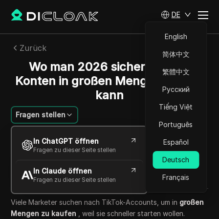
DE
English
Zurück
简体中文
Wo man 2026 sicher TikTok-
繁體中文
Konten in großen Mengen kaufen
Русский
kann
Tiếng Việt
Fragen stellen
Português
William Davis
In ChatGPT öffnen
Español
26 Mai 2026
5
min lesen
Fragen zu dieser Seite stellen
Teilen mit
Deutsch
In Claude öffnen
Copy Link
Français
Fragen zu dieser Seite stellen
Viele Marketer suchen nach TikTok-Accounts, um in
großen
Mengen zu kaufen
, weil sie schneller starten wollen.