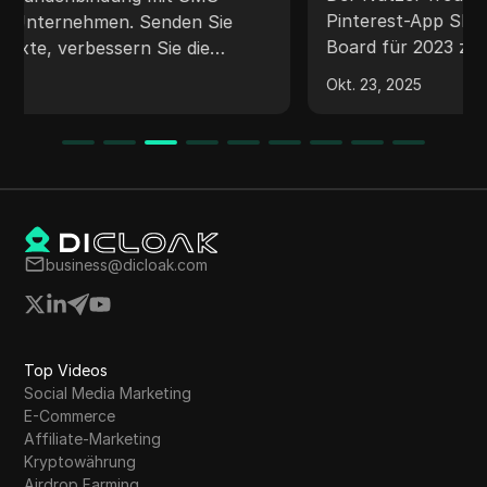
Ihrem Telefon
Pinterest-App Shuffles ein digitales Vision
Board für 2023 zu erstellen. Sie besprechen
ihren Planungsprozess, einschließlich Themen
Okt. 23, 2025
wie Reisen und Beziehungen, und zeigen, wie
sie die App verwenden können, um Bilder für
ihr Vision Board zu kuratieren.
business@dicloak.com
Top Videos
Social Media Marketing
E-Commerce
Affiliate-Marketing
Kryptowährung
Airdrop Farming