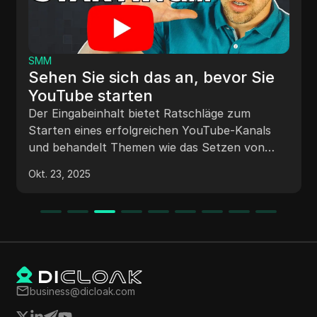
SMM
Sehen Sie sich das an, bevor Sie
YouTube starten
Der Eingabeinhalt bietet Ratschläge zum
Starten eines erfolgreichen YouTube-Kanals
und behandelt Themen wie das Setzen von
Zielen, das Verständnis der Rolle von YouTube
Okt. 23, 2025
in der Geschäftsstrategie,
Monetarisierungsoptionen, YouTube-
Grundlagen, die Auswahl einer Nische und
Tipps für Anfänger wie einen langsamen Start
und die Verbesserung der Videoqualität im
Laufe der Zeit.
business@dicloak.com