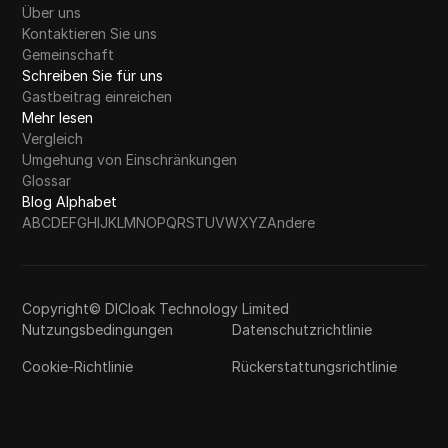
Über uns
Kontaktieren Sie uns
Gemeinschaft
Schreiben Sie für uns
Gastbeitrag einreichen
Mehr lesen
Vergleich
Umgehung von Einschränkungen
Glossar
Blog Alphabet
A
B
C
D
E
F
G
H
I
J
K
L
M
N
O
P
Q
R
S
T
U
V
W
X
Y
Z
Andere
Copyright© DICloak Technology Limited
Nutzungsbedingungen
Datenschutzrichtlinie
Cookie-Richtlinie
Rückerstattungsrichtlinie