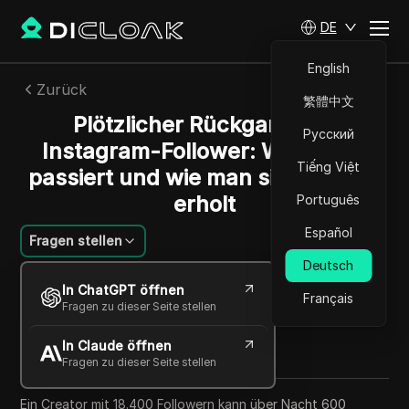
DE
English
Zurück
繁體中文
Plötzlicher Rückgang der
Русский
Instagram-Follower: Warum es
Tiếng Việt
passiert und wie man sich schnell
erholt
Português
Español
Fragen stellen
Deutsch
Jessica Wardell
In ChatGPT öffnen
15 Mai 2026
5
min lesen
Français
Fragen zu dieser Seite stellen
Teilen mit
In Claude öffnen
Copy Link
Fragen zu dieser Seite stellen
Ein Creator mit 18.400 Followern kann über Nacht 600