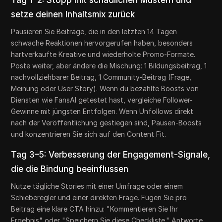
Tag 1–2: Stopp mit schädlichen Mustern und
setze deinen Inhaltsmix zurück
Pausieren Sie Beiträge, die in den letzten 14 Tagen
schwache Reaktionen hervorgerufen haben, besonders
hartverkaufte Kreative und wiederholte Promo-Formate.
Poste weiter, aber ändere die Mischung: 1 Bildungsbeitrag, 1
nachvollziehbarer Beitrag, 1 Community-Beitrag (Frage,
Meinung oder User Story). Wenn du bezahlte Boosts von
Diensten wie FansAI getestet hast, vergleiche Follower-
Gewinne mit jüngsten Entfolgen. Wenn Unfollows direkt
nach der Veröffentlichung gestiegen sind, Pausen-Boosts
und konzentrieren Sie sich auf den Content Fit.
Tag 3–5: Verbesserung der Engagement-Signale,
die die Bindung beeinflussen
Nutze tägliche Stories mit einer Umfrage oder einem
Schieberegler und einer direkten Frage. Fügen Sie pro
Beitrag eine klare CTA hinzu: "Kommentieren Sie Ihr
Ergebnis" oder "Speichern Sie diese Checkliste." Antworte