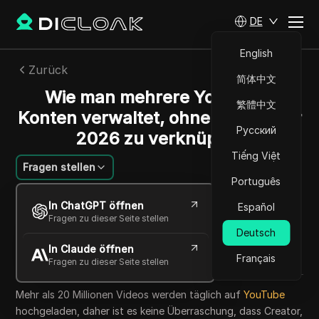
DE
English
Zurück
简体中文
Wie man mehrere YouTube-
繁體中文
Konten verwaltet, ohne sie im Jahr
Русский
2026 zu verknüpfen
Tiếng Việt
Fragen stellen
Português
Emily Grace
In ChatGPT öffnen
Español
26 Juni 2026
8
min lesen
Fragen zu dieser Seite stellen
Teilen mit
Deutsch
In Claude öffnen
Copy Link
Français
Fragen zu dieser Seite stellen
Mehr als 20 Millionen Videos werden täglich auf
YouTube
hochgeladen, daher ist es keine Überraschung, dass Creator,