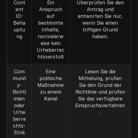
Cont
Ein
Überprüfen Sie den
ent
Anspruch
Antrag und
ID-
auf
antworten Sie nur,
Beha
bestimmte
wenn Sie einen
uptu
Inhalte,
triftigen Grund
ng
normalerw
haben.
eise kein
Urheberrec
htsverstoß
Com
Eine
Lesen Sie die
munit
politische
Mitteilung, prüfen
y-
Maßnahme
Sie den Grund der
Richtl
zu einem
Richtlinie und prüfen
inien
Kanal
Sie das verfügbare
oder
Einspruchsverfahren
Urhe
.
berre
chts-
Strik