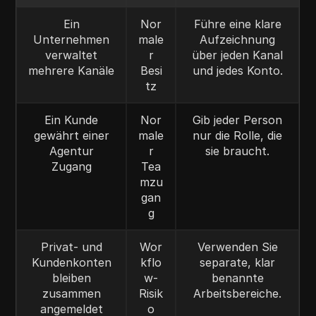
Ein
Nor
Führe eine klare
Unternehmen
male
Aufzeichnung
verwaltet
r
über jeden Kanal
mehrere Kanäle
Besi
und jedes Konto.
tz
Ein Kunde
Nor
Gib jeder Person
gewährt einer
male
nur die Rolle, die
Agentur
r
sie braucht.
Zugang
Tea
mzu
gan
g
Privat- und
Wor
Verwenden Sie
Kundenkonten
kflo
separate, klar
bleiben
w-
benannte
zusammen
Risik
Arbeitsbereiche.
angemeldet
o