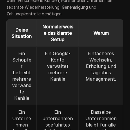
wenn verschiedene Kunden, Partner oder Unternehmen
separate Wiederherstellung, Genehmigung und
Zahlungskontrolle benötigen.
Normalerweis
Deine
e das klarste
Warum
Situation
Setup
Ein
Ein Google-
Einfacheres
Schöpfe
Konto
Wechseln,
r
verwaltet
Erholung und
betreibt
mehrere
tägliches
mehrere
Kanäle
Management.
verwand
te
Kanäle
Ein
Ein
Dasselbe
Unterne
unternehmen
Unternehmen
hmen
sgeführtes
bleibt für alle