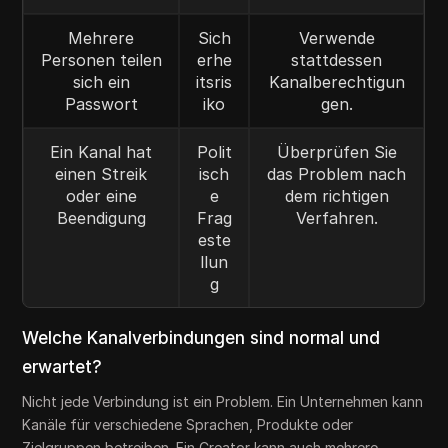
Mehrere
Sich
Verwende
Personen teilen
erhe
stattdessen
sich ein
itsris
Kanalberechtigun
Passwort
iko
gen.
Ein Kanal hat
Polit
Überprüfen Sie
einen Streik
isch
das Problem nach
oder eine
e
dem richtigen
Beendigung
Frag
Verfahren.
este
llun
g
Welche Kanalverbindungen sind normal und
erwartet?
Nicht jede Verbindung ist ein Problem. Ein Unternehmen kann
Kanäle für verschiedene Sprachen, Produkte oder
Zielgruppen betreiben. Ein Creator kann auch mehrere