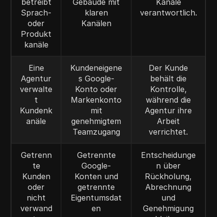
betreibt
Gebäude mit
Kanäle
Sprach-
klaren
verantwortlich.
oder
Kanälen
Produkt
kanäle
Eine
Kundeneigene
Der Kunde
Agentur
s Google-
behält die
verwalte
Konto oder
Kontrolle,
t
Markenkonto
während die
Kundenk
mit
Agentur ihre
anäle
genehmigtem
Arbeit
Teamzugang
verrichtet.
Getrenn
Getrennte
Entscheidunge
te
Google-
n über
Kunden
Konten und
Rückholung,
oder
getrennte
Abrechnung
nicht
Eigentumsdat
und
verwand
en
Genehmigung