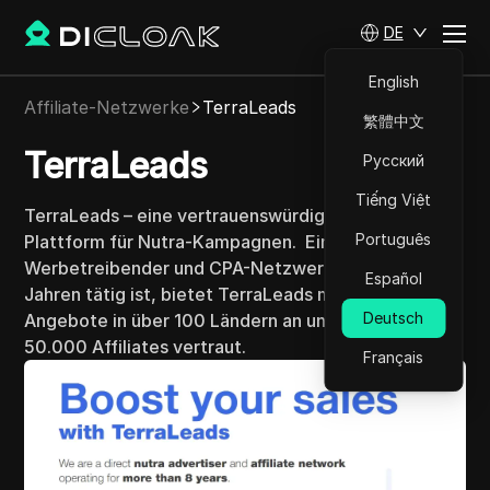
DE
English
Affiliate-Netzwerke
TerraLeads
繁體中文
TerraLeads
Русский
Tiếng Việt
TerraLeads – eine vertrauenswürdige Affiliate-
Português
Plattform für Nutra-Kampagnen.
Ein direkter Nutra-
Werbetreibender und CPA-Netzwerk, das seit 8
Español
Jahren tätig ist, bietet TerraLeads mehr als 3000
Deutsch
Angebote in über 100 Ländern an und wird von
50.000 Affiliates vertraut.
Français