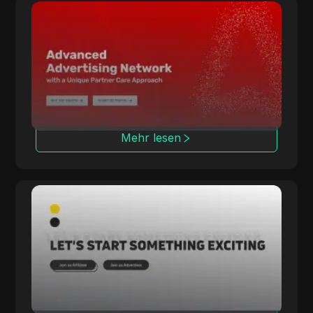
Adsterra
Adsterra verbindet Werbetreibende und
Publisher mit verschiedenen Kostenmodellen
und fortschrittlichen Tracking-Tools.
Mehr lesen
Rainmaker
Rainmaker erzielt hohe Konversionsraten mit
exklusiven Multi-Vertical-Kampagnen, die sich
auf interne iGaming-Lösungen konzentrieren.