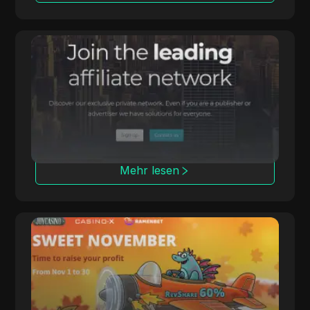
Affmine
Affmine konzentriert sich auf
hochkonvertierende Kampagnen mit
analytikbasierten Lösungen und
Angebotswänden.
Mehr lesen
PoshFriends
PoshFriends arbeitet mit führenden Casino-
Marken zusammen und bietet hybride
Provisionsmodelle an.