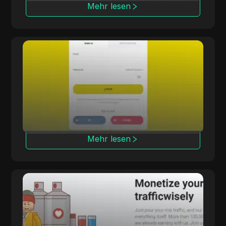
Mehr lesen
Offerrum
Offerrum, seit 2010 aktiv, bietet 2000
Angebote, darunter 250 exklusive für
Affiliates.
Mehr lesen
LosPollos
LosPollos hilft Partnern, die Konversionen
durch automatisierte Smartlink-
Monetarisierung zu steigern.