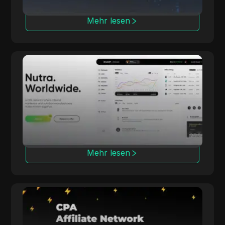
Mehr lesen
dr.cash
Mit 6 Jahren Erfahrung bietet dr.cash über
2000 Nutra-Produkte in 200 Regionen an,
einschließlich exotischer Standorte.
Mehr lesen
Datify.Link
Datify.Link bietet Affiliates tägliche