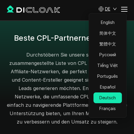
DE
English
简体中文
Beste CPL-Partnernetzwerke
繁體中文
Durchstöbern Sie unsere sorgfältig
Русский
zusammengestellte Liste von CPL (Cost Per Lead)
Tiếng Việt
Affiliate-Netzwerken, die perfekt für Vermarkter
Português
und Content-Ersteller geeignet sind, die effektiv
Español
Leads generieren möchten. Entdecken Sie
Netzwerke, die umfassende CPL-Programme,
Deutsch
einfach zu navigierende Plattformen und engagierte
Français
Unterstützung bieten, um Ihren Marketingansatz
zu verbessern und den Umsatz zu steigern.