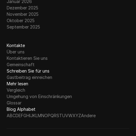
Januar 2026
Dezember 2025
November 2025
Oktober 2025
September 2025
Kontakte
Über uns
Kontaktieren Sie uns
Gemeinschaft
Schreiben Sie für uns
Gastbeitrag einreichen
Mehr lesen
Vergleich
Umgehung von Einschränkungen
Glossar
Blog Alphabet
A
B
C
D
E
F
G
H
I
J
K
L
M
N
O
P
Q
R
S
T
U
V
W
X
Y
Z
Andere