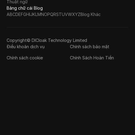
Thuật ngữ
Bảng chữ cái Blog
A
B
C
D
E
F
G
H
I
J
K
L
M
N
O
P
Q
R
S
T
U
V
W
X
Y
Z
Blog Khác
Copyright© DICloak Technology Limited
Điều khoản dịch vụ
Chính sách bảo mật
Chính sách cookie
Chính Sách Hoàn Tiền