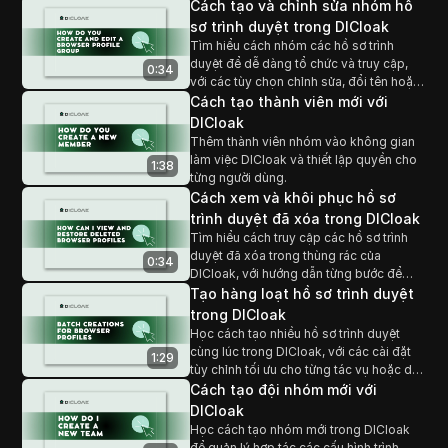
Cách tạo và chỉnh sửa nhóm hồ
sơ trình duyệt trong DICloak
Tìm hiểu cách nhóm các hồ sơ trình
duyệt để dễ dàng tổ chức và truy cập,
0:34
với các tùy chọn chỉnh sửa, đổi tên hoặc
xóa nhóm dựa trên nhu cầu công việc.
Cách tạo thành viên mới với
DICloak
Thêm thành viên nhóm vào không gian
làm việc DICloak và thiết lập quyền cho
1:38
từng người dùng.
Cách xem và khôi phục hồ sơ
trình duyệt đã xóa trong DICloak
Tìm hiểu cách truy cập các hồ sơ trình
duyệt đã xóa trong thùng rác của
0:34
DICloak, với hướng dẫn từng bước để
xem và khôi phục các hồ sơ đã xóa.
Tạo hàng loạt hồ sơ trình duyệt
trong DICloak
Học cách tạo nhiều hồ sơ trình duyệt
cùng lúc trong DICloak, với các cài đặt
1:29
tùy chỉnh tối ưu cho từng tác vụ hoặc dự
án cụ thể.
Cách tạo đội nhóm mới với
DICloak
Học cách tạo nhóm mới trong DICloak
để quản lý hợp tác các cấu hình trình