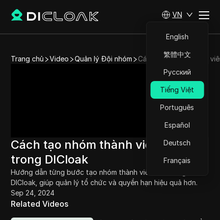
VN
English
繁體中文
Trang chủ
Video
Quản lý Đội nhóm
Cách tạo nhóm thành viê
Русский
Tiếng Việt
Português
Español
Cách tạo nhóm thành viên mới
Deutsch
trong DICloak
Français
Hướng dẫn từng bước tạo nhóm thành viên mới trong 
DICloak, giúp quản lý tổ chức và quyền hạn hiệu quả hơn.
Sep 24, 2024
Related Videos